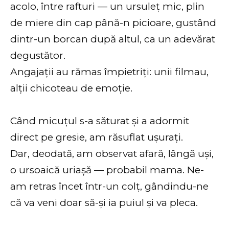
acolo, între rafturi — un ursuleț mic, plin
de miere din cap până-n picioare, gustând
dintr-un borcan după altul, ca un adevărat
degustător.
Angajații au rămas împietriți: unii filmau,
alții chicoteau de emoție.
Când micuțul s-a săturat și a adormit
direct pe gresie, am răsuflat ușurați.
Dar, deodată, am observat afară, lângă uși,
o ursoaică uriașă — probabil mama. Ne-
am retras încet într-un colț, gândindu-ne
că va veni doar să-și ia puiul și va pleca.