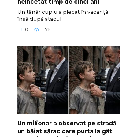
neîncetat timp de cinci ani
Un tânăr cuplu a plecat în vacanță,
însă după atacul
0
1.7k.
Un milionar a observat pe stradă
un băiat sărac care purta la gât