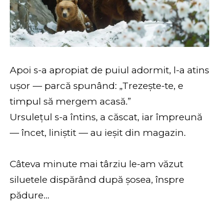
Apoi s-a apropiat de puiul adormit, l-a atins
ușor — parcă spunând: „Trezește-te, e
timpul să mergem acasă.”
Ursulețul s-a întins, a căscat, iar împreună
— încet, liniștit — au ieșit din magazin.
Câteva minute mai târziu le-am văzut
siluetele dispărând după șosea, înspre
pădure…