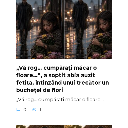
„Vă rog… cumpărați măcar o
floare…”, a șoptit abia auzit
fetița, întinzând unui trecător un
buchețel de flori
„Vă rog… cumpărați măcar o floare…
0
11