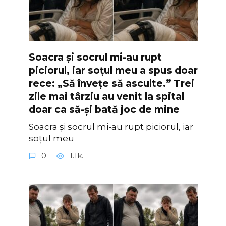
Soacra și socrul mi-au rupt
piciorul, iar soțul meu a spus doar
rece: „Să învețe să asculte.” Trei
zile mai târziu au venit la spital
doar ca să-și bată joc de mine
Soacra și socrul mi-au rupt piciorul, iar
soțul meu
0
1.1k.