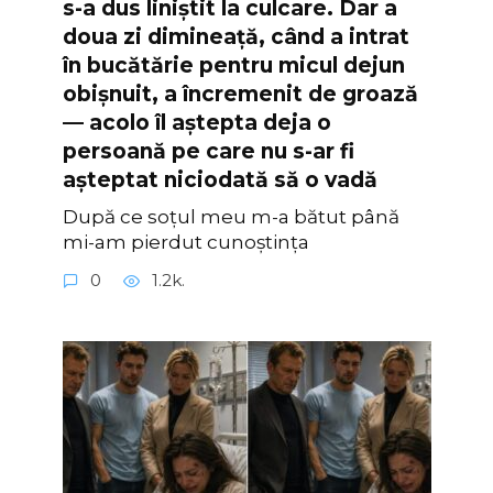
s-a dus liniștit la culcare. Dar a
doua zi dimineață, când a intrat
în bucătărie pentru micul dejun
obișnuit, a încremenit de groază
— acolo îl aștepta deja o
persoană pe care nu s-ar fi
așteptat niciodată să o vadă
După ce soțul meu m-a bătut până
mi-am pierdut cunoștința
0
1.2k.