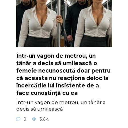
Într-un vagon de metrou, un
tânăr a decis să umilească o
femeie necunoscută doar pentru
că aceasta nu reacționa deloc la
încercările lui insistente de a
face cunoștință cu ea
Într-un vagon de metrou, un tânăr a
decis să umilească
0
3.6k.