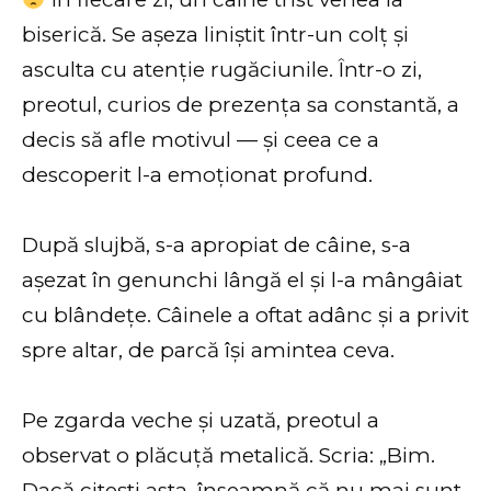
biserică. Se așeza liniștit într-un colț și
asculta cu atenție rugăciunile. Într-o zi,
preotul, curios de prezența sa constantă, a
decis să afle motivul — și ceea ce a
descoperit l-a emoționat profund.
După slujbă, s-a apropiat de câine, s-a
așezat în genunchi lângă el și l-a mângâiat
cu blândețe. Câinele a oftat adânc și a privit
spre altar, de parcă își amintea ceva.
Pe zgarda veche și uzată, preotul a
observat o plăcuță metalică. Scria: „Bim.
Dacă citești asta, înseamnă că nu mai sunt.