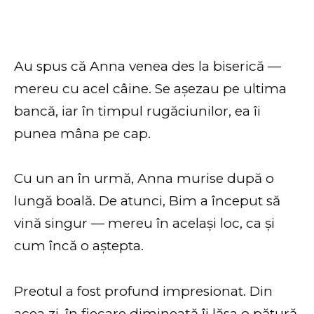
Au spus că Anna venea des la biserică —
mereu cu acel câine. Se așezau pe ultima
bancă, iar în timpul rugăciunilor, ea îi
punea mâna pe cap.
Cu un an în urmă, Anna murise după o
lungă boală. De atunci, Bim a început să
vină singur — mereu în același loc, ca și
cum încă o aștepta.
Preotul a fost profund impresionat. Din
acea zi, în fiecare dimineață îi lăsa o pătură