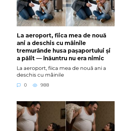
La aeroport, fiica mea de nouă
ani a deschis cu mâinile
tremurânde husa pașaportului și
a pălit — înăuntru nu era nimic
La aeroport, fiica mea de nouă ani a
deschis cu mâinile
0
988