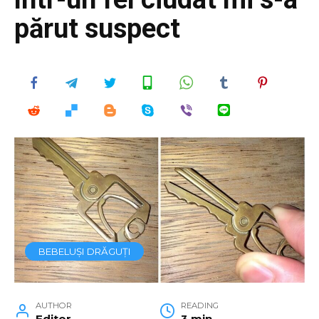
părut suspect
BEBELUȘI DRĂGUȚI
AUTHOR
READING
Editor
3 min