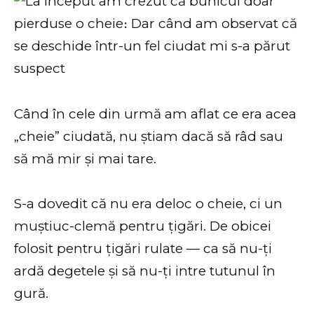
Când în cele din urmă am aflat ce era acea
„cheie” ciudată, nu știam dacă să râd sau
să mă mir și mai tare.
S-a dovedit că nu era deloc o cheie, ci un
muștiuc-clemă pentru țigări. De obicei
folosit pentru țigări rulate — ca să nu-ți
ardă degetele și să nu-ți intre tutunul în
gură.