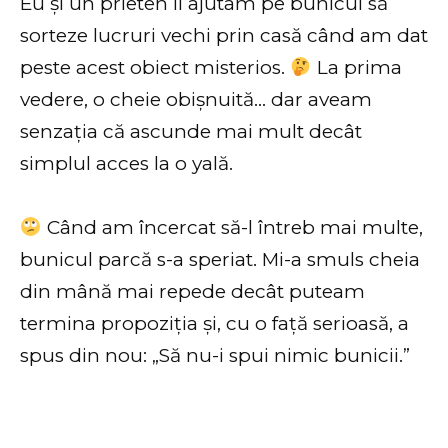
Eu și un prieten îl ajutam pe bunicul să
sorteze lucruri vechi prin casă când am dat
peste acest obiect misterios.
La prima
vedere, o cheie obișnuită… dar aveam
senzația că ascunde mai mult decât
simplul acces la o yală.
Când am încercat să-l întreb mai multe,
bunicul parcă s-a speriat. Mi-a smuls cheia
din mână mai repede decât puteam
termina propoziția și, cu o față serioasă, a
spus din nou: „Să nu-i spui nimic bunicii.”