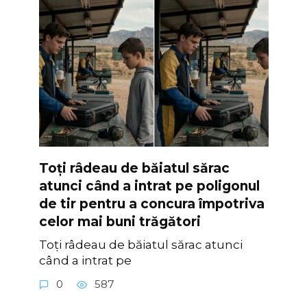
Toți râdeau de băiatul sărac
atunci când a intrat pe poligonul
de tir pentru a concura împotriva
celor mai buni trăgători
Toți râdeau de băiatul sărac atunci
când a intrat pe
0
587