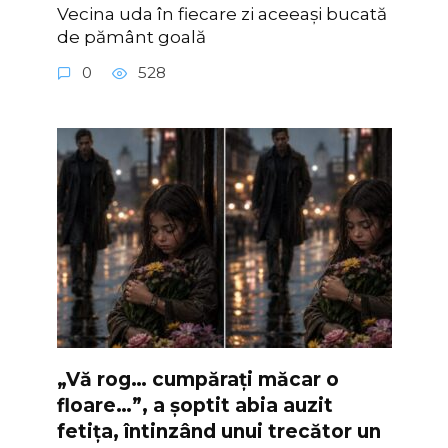
Vecina uda în fiecare zi aceeași bucată
de pământ goală
0
528
„Vă rog… cumpărați măcar o
floare…”, a șoptit abia auzit
fetița, întinzând unui trecător un