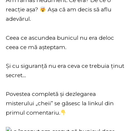
Am rămas nedumerit. Ce era? De ce o
reacție așa?
Așa că am decis să aflu
adevărul.
Ceea ce ascundea bunicul nu era deloc
ceea ce mă așteptam.
Și cu siguranță nu era ceva ce trebuia ținut
secret…
Povestea completă și dezlegarea
misterului „cheii” se găsesc la linkul din
primul comentariu.