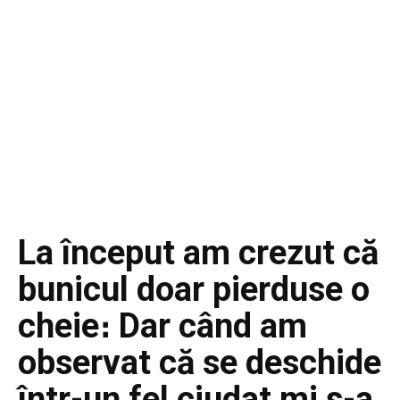
La început am crezut că
bunicul doar pierduse o
cheie։ Dar când am
observat că se deschide
într-un fel ciudat mi s-a