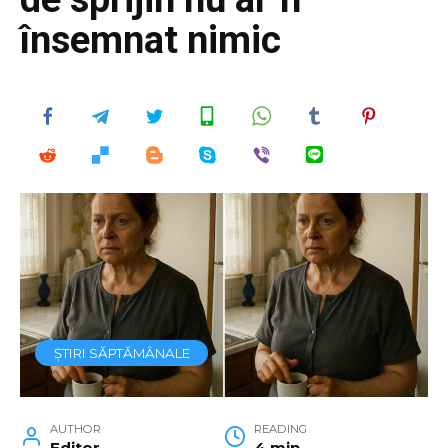
însemnat nimic
ȘTIRI SĂPTĂMÂNALE
AUTHOR
READING
Editor
4 min