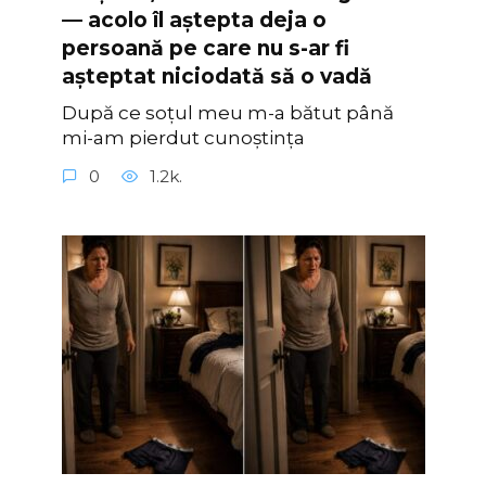
— acolo îl aștepta deja o
persoană pe care nu s-ar fi
așteptat niciodată să o vadă
După ce soțul meu m-a bătut până
mi-am pierdut cunoștința
0
1.2k.