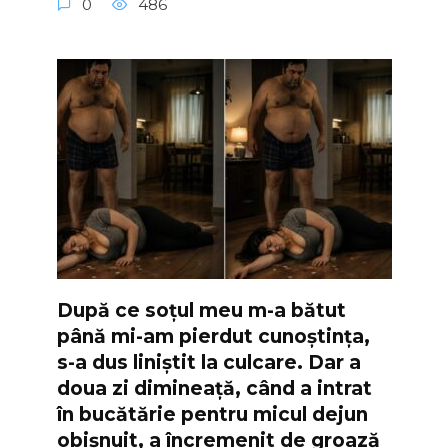
0
486
După ce soțul meu m-a bătut
până mi-am pierdut cunoștința,
s-a dus liniștit la culcare. Dar a
doua zi dimineață, când a intrat
în bucătărie pentru micul dejun
obișnuit, a încremenit de groază