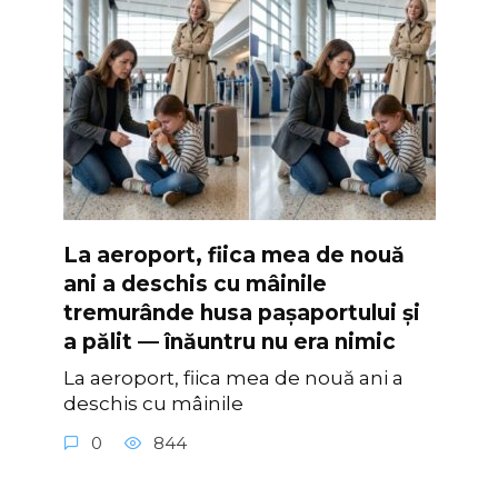
La aeroport, fiica mea de nouă
ani a deschis cu mâinile
tremurânde husa pașaportului și
a pălit — înăuntru nu era nimic
La aeroport, fiica mea de nouă ani a
deschis cu mâinile
0
844