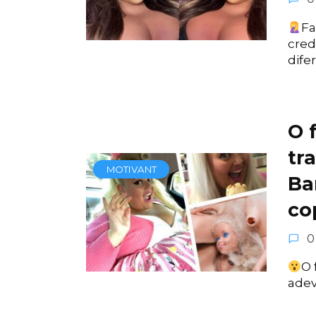
Fa
cred
difer
O f
tr
MOTIVANT
Ba
cop
0
O 
adev