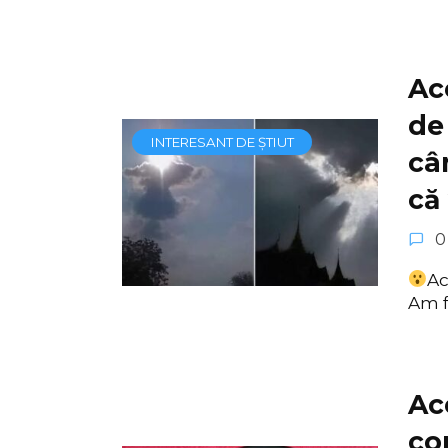
Ac
de
INTERESANT DE ȘTIUT
câ
că 
0
Ac
Am f
Ac
co