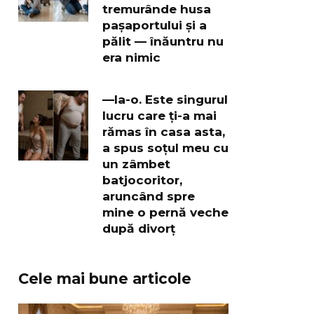
tremurânde husa
pașaportului și a
pălit — înăuntru nu
era nimic
—Ia-o. Este singurul
lucru care ți-a mai
rămas în casa asta,
a spus soțul meu cu
un zâmbet
batjocoritor,
aruncând spre
mine o pernă veche
după divorț
Cele mai bune articole