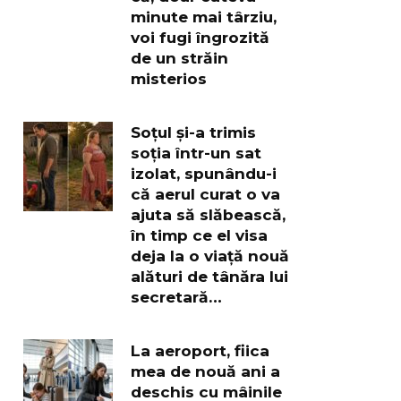
minute mai târziu,
voi fugi îngrozită
de un străin
misterios
Soțul și-a trimis
soția într-un sat
izolat, spunându-i
că aerul curat o va
ajuta să slăbească,
în timp ce el visa
deja la o viață nouă
alături de tânăra lui
secretară…
La aeroport, fiica
mea de nouă ani a
deschis cu mâinile