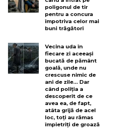
poligonul de tir
pentru a concura
împotriva celor mai
buni trăgători
Vecina uda în
fiecare zi aceeași
bucată de pământ
goală, unde nu
crescuse nimic de
ani de zile… Dar
când poliția a
descoperit de ce
avea ea, de fapt,
atâta grijă de acel
loc, toți au rămas
împietriți de groază