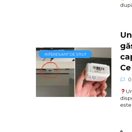
după
Un
gă
INTERESANT DE ȘTIUT
ca
Ce
0
Un
disp
este