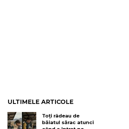
ULTIMELE ARTICOLE
Toți râdeau de
băiatul sărac atunci
când a intrat pe