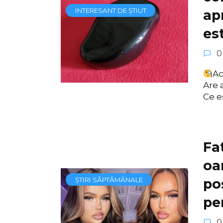
INTERESANT DE ȘTIUT
ap
est
0
Ac
Are 
Ce e
Fat
oa
ȘTIRI SĂPTĂMÂNALE
po
pe
0