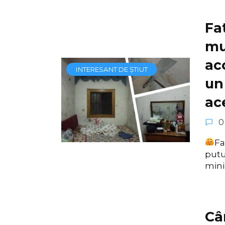
Fa
mu
ac
INTERESANT DE ȘTIUT
un
ac
0
Fa
putu
min
Câ