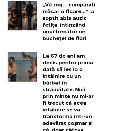
„Vă rog… cumpărați
măcar o floare…”, a
șoptit abia auzit
fetița, întinzând
unui trecător un
buchețel de flori
La 67 de ani am
decis pentru prima
dată să ies la o
întâlnire cu un
bărbat în
străinătate. Nici
prin minte nu mi-ar
fi trecut că acea
întâlnire se va
transforma într-un
adevărat coșmar și
că, doar câteva