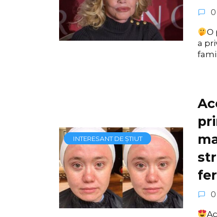
0
O 
a pri
famil
Ac
pr
ma
INTERESANT DE ȘTIUT
st
fer
0
Ac