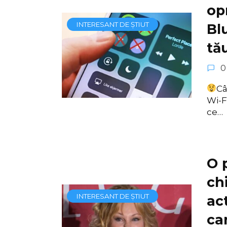
op
INTERESANT DE ȘTIUT
Bl
tă
0
Câ
Wi-F
ce…
O 
chi
INTERESANT DE ȘTIUT
ac
car