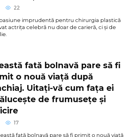
22
pasiune imprudentă pentru chirurgia plastică
vat actrița celebră nu doar de carieră, ci și de
ie.
eastă fată bolnavă pare să fi
imit o nouă viață după
chiaj. Uitați-vă cum fața ei
rălucește de frumusețe și
icire
17
eastă fată bolnavă pare să fi primit o nouă viață