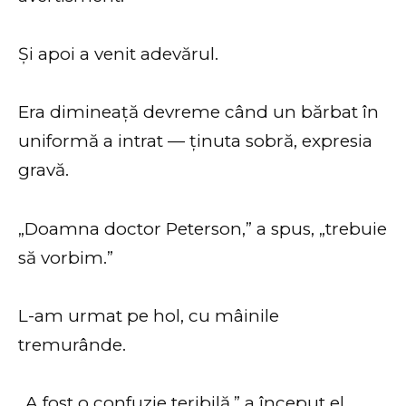
Și apoi a venit adevărul.
Era dimineață devreme când un bărbat în
uniformă a intrat — ținuta sobră, expresia
gravă.
„Doamna doctor Peterson,” a spus, „trebuie
să vorbim.”
L-am urmat pe hol, cu mâinile
tremurânde.
„A fost o confuzie teribilă,” a început el.