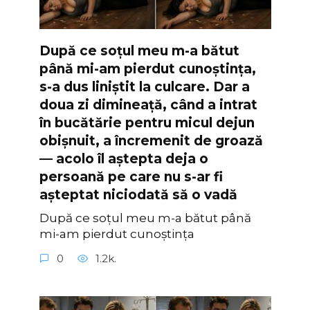
După ce soțul meu m-a bătut
până mi-am pierdut cunoștința,
s-a dus liniștit la culcare. Dar a
doua zi dimineață, când a intrat
în bucătărie pentru micul dejun
obișnuit, a încremenit de groază
— acolo îl aștepta deja o
persoană pe care nu s-ar fi
așteptat niciodată să o vadă
După ce soțul meu m-a bătut până
mi-am pierdut cunoștința
0
1.2k.