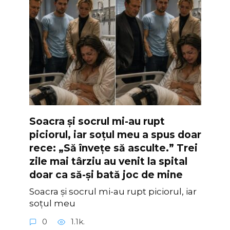
Soacra și socrul mi-au rupt
piciorul, iar soțul meu a spus doar
rece: „Să învețe să asculte.” Trei
zile mai târziu au venit la spital
doar ca să-și bată joc de mine
Soacra și socrul mi-au rupt piciorul, iar
soțul meu
0
1.1k.