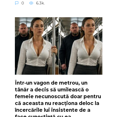
0
6.3k.
Într-un vagon de metrou, un
tânăr a decis să umilească o
femeie necunoscută doar pentru
că aceasta nu reacționa deloc la
încercările lui insistente de a
face cunoștință cu ea