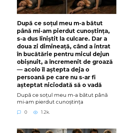
După ce soțul meu m-a bătut
până mi-am pierdut cunoștința,
s-a dus liniștit la culcare. Dar a
doua zi dimineață, când a intrat
în bucătărie pentru micul dejun
obișnuit, a încremenit de groază
— acolo îl aștepta deja o
persoană pe care nu s-ar fi
așteptat niciodată să o vadă
După ce soțul meu m-a bătut până
mi-am pierdut cunoștința
0
1.2k.