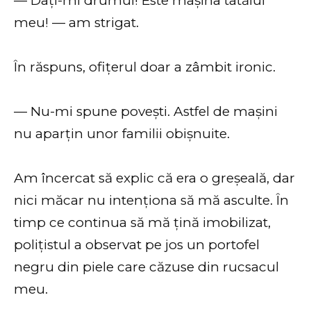
— Dați-mi drumul! Este mașina tatălui
meu! — am strigat.
În răspuns, ofițerul doar a zâmbit ironic.
— Nu-mi spune povești. Astfel de mașini
nu aparțin unor familii obișnuite.
Am încercat să explic că era o greșeală, dar
nici măcar nu intenționa să mă asculte. În
timp ce continua să mă țină imobilizat,
polițistul a observat pe jos un portofel
negru din piele care căzuse din rucsacul
meu.