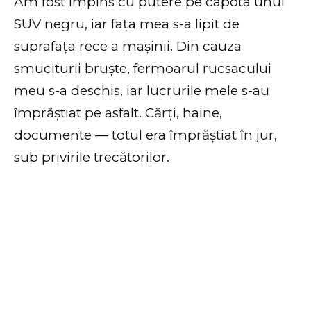
Am fost împins cu putere pe capota unui
SUV negru, iar fața mea s-a lipit de
suprafața rece a mașinii. Din cauza
smuciturii bruște, fermoarul rucsacului
meu s-a deschis, iar lucrurile mele s-au
împrăștiat pe asfalt. Cărți, haine,
documente — totul era împrăștiat în jur,
sub privirile trecătorilor.