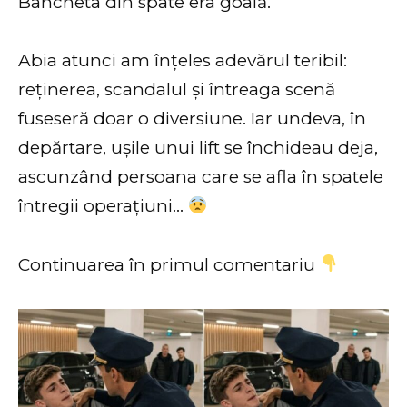
Bancheta din spate era goală.
Abia atunci am înțeles adevărul teribil:
reținerea, scandalul și întreaga scenă
fuseseră doar o diversiune. Iar undeva, în
depărtare, ușile unui lift se închideau deja,
ascunzând persoana care se afla în spatele
întregii operațiuni…
Continuarea în primul comentariu