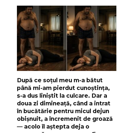
După ce soțul meu m-a bătut
până mi-am pierdut cunoștința,
s-a dus liniștit la culcare. Dar a
doua zi dimineață, când a intrat
în bucătărie pentru micul dejun
obișnuit, a încremenit de groază
— acolo îl aștepta deja o