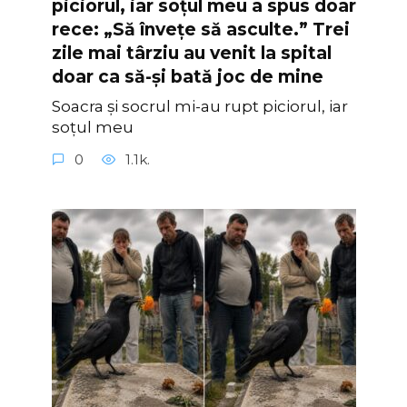
piciorul, iar soțul meu a spus doar
rece: „Să învețe să asculte.” Trei
zile mai târziu au venit la spital
doar ca să-și bată joc de mine
Soacra și socrul mi-au rupt piciorul, iar
soțul meu
0
1.1k.