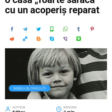
cu un acoperiș reparat
BEBELUȘI DRĂGUȚI
AUTHOR
READING
Editor
2 min