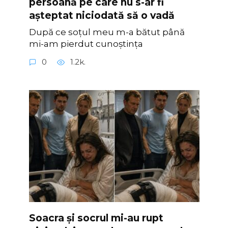
persoană pe care nu s-ar fi
așteptat niciodată să o vadă
După ce soțul meu m-a bătut până
mi-am pierdut cunoștința
0
1.2k.
Soacra și socrul mi-au rupt