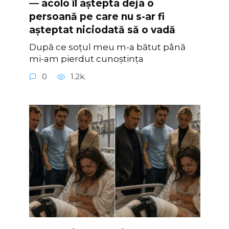
— acolo îl aștepta deja o
persoană pe care nu s-ar fi
așteptat niciodată să o vadă
După ce soțul meu m-a bătut până
mi-am pierdut cunoștința
0
1.2k.