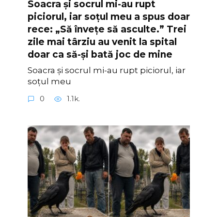
Soacra și socrul mi-au rupt
piciorul, iar soțul meu a spus doar
rece: „Să învețe să asculte.” Trei
zile mai târziu au venit la spital
doar ca să-și bată joc de mine
Soacra și socrul mi-au rupt piciorul, iar
soțul meu
0
1.1k.