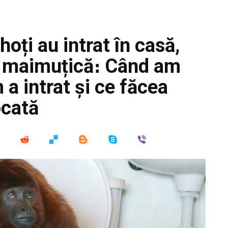
oți au intrat în casă,
 o maimuțică։ Când am
 a intrat și ce făcea
ocată