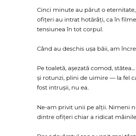
Cinci minute au părut o eternitate, 
ofițeri au intrat hotărâți, ca în fil
tensiunea în tot corpul.
Când au deschis ușa băii, am încre
Pe toaletă, așezată comod, stătea…
și rotunzi, plini de uimire — la fel c
fost intrușii, nu ea.
Ne-am privit unii pe alții. Nimeni 
dintre ofițeri chiar a ridicat mâinil