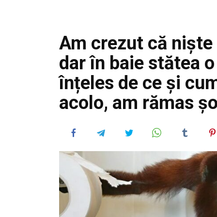
Am crezut că niște h
dar în baie stătea
înțeles de ce și cum
acolo, am rămas ș