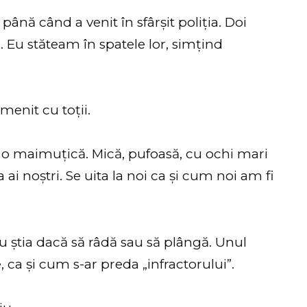
până când a venit în sfârșit poliția. Doi
me. Eu stăteam în spatele lor, simțind
menit cu toții.
 o maimuțică. Mică, pufoasă, cu ochi mari
a ai noștri. Se uita la noi ca și cum noi am fi
nu știa dacă să râdă sau să plângă. Unul
e, ca și cum s-ar preda „infractorului”.