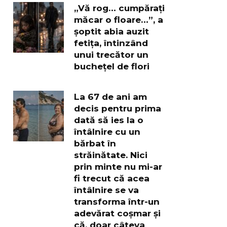
„Vă rog… cumpărați
măcar o floare…”, a
șoptit abia auzit
fetița, întinzând
unui trecător un
buchețel de flori
La 67 de ani am
decis pentru prima
dată să ies la o
întâlnire cu un
bărbat în
străinătate. Nici
prin minte nu mi-ar
fi trecut că acea
întâlnire se va
transforma într-un
adevărat coșmar și
că, doar câteva