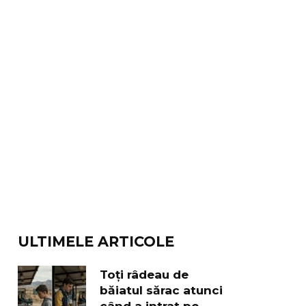
ULTIMELE ARTICOLE
Toți râdeau de
băiatul sărac atunci
când a intrat pe