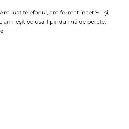
m luat telefonul, am format încet 911 și,
 am ieșit pe ușă, lipindu-mă de perete.
e.