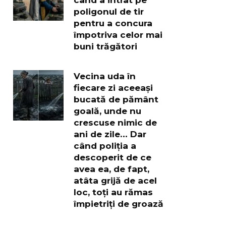
poligonul de tir
pentru a concura
împotriva celor mai
buni trăgători
Vecina uda în
fiecare zi aceeași
bucată de pământ
goală, unde nu
crescuse nimic de
ani de zile… Dar
când poliția a
descoperit de ce
avea ea, de fapt,
atâta grijă de acel
loc, toți au rămas
împietriți de groază