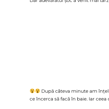
Dar adevăratul șoc a venit mai târz
După câteva minute am înțele
ce încerca să facă în baie. Iar cee