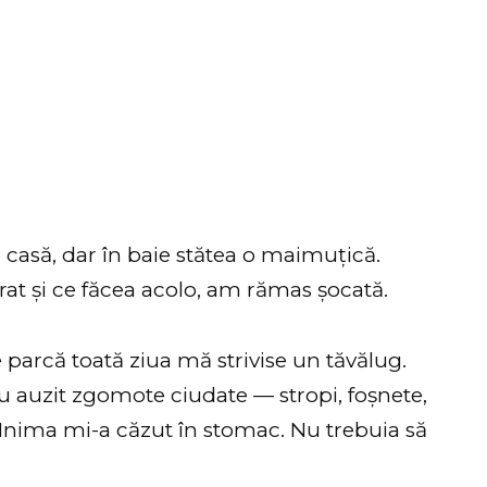
n casă, dar în baie stătea o maimuțică.
rat și ce făcea acolo, am rămas șocată.
parcă toată ziua mă strivise un tăvălug.
au auzit zgomote ciudate — stropi, foșnete,
 Inima mi-a căzut în stomac. Nu trebuia să