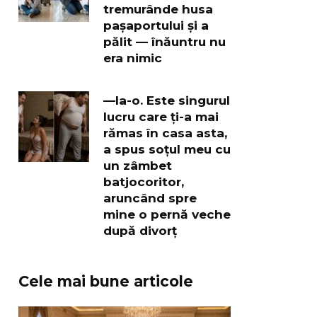
tremurânde husa
pașaportului și a
pălit — înăuntru nu
era nimic
—Ia-o. Este singurul
lucru care ți-a mai
rămas în casa asta,
a spus soțul meu cu
un zâmbet
batjocoritor,
aruncând spre
mine o pernă veche
după divorț
Cele mai bune articole