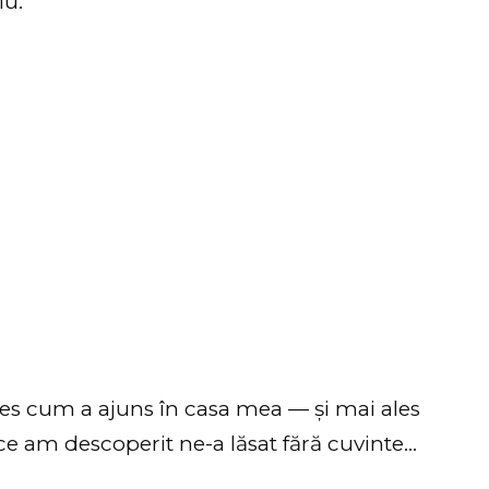
iu.
s cum a ajuns în casa mea — și mai ales
a ce am descoperit ne-a lăsat fără cuvinte…