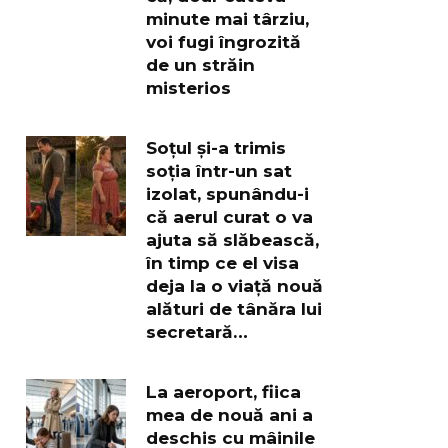
minute mai târziu,
voi fugi îngrozită
de un străin
misterios
Soțul și-a trimis
soția într-un sat
izolat, spunându-i
că aerul curat o va
ajuta să slăbească,
în timp ce el visa
deja la o viață nouă
alături de tânăra lui
secretară…
La aeroport, fiica
mea de nouă ani a
deschis cu mâinile