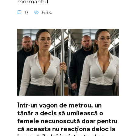
mormântul
0
6.3k.
Într-un vagon de metrou, un
tânăr a decis să umilească o
femeie necunoscută doar pentru
că aceasta nu reacționa deloc la