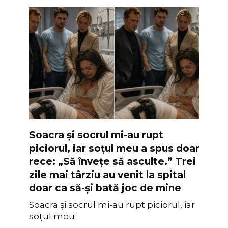
Soacra și socrul mi-au rupt
piciorul, iar soțul meu a spus doar
rece: „Să învețe să asculte.” Trei
zile mai târziu au venit la spital
doar ca să-și bată joc de mine
Soacra și socrul mi-au rupt piciorul, iar
soțul meu