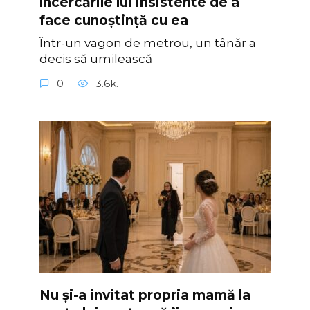
încercările lui insistente de a
face cunoștință cu ea
Într-un vagon de metrou, un tânăr a
decis să umilească
0
3.6k.
Nu și-a invitat propria mamă la