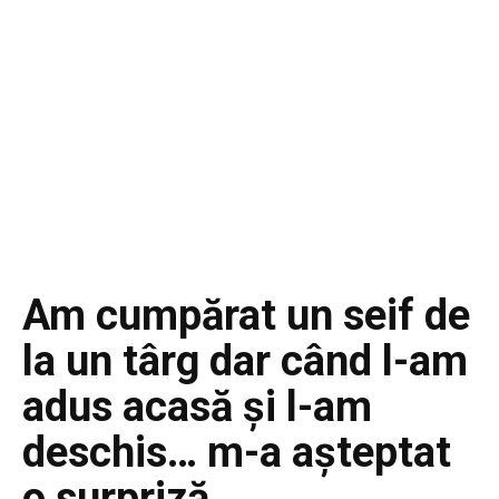
Am cumpărat un seif de
la un târg dar când l-am
adus acasă și l-am
deschis… m-a așteptat
o surpriză