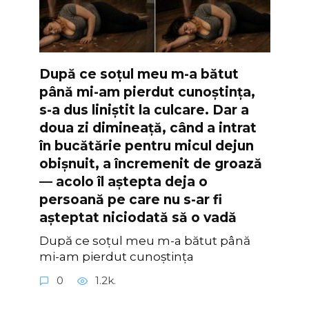
După ce soțul meu m-a bătut
până mi-am pierdut cunoștința,
s-a dus liniștit la culcare. Dar a
doua zi dimineață, când a intrat
în bucătărie pentru micul dejun
obișnuit, a încremenit de groază
— acolo îl aștepta deja o
persoană pe care nu s-ar fi
așteptat niciodată să o vadă
După ce soțul meu m-a bătut până
mi-am pierdut cunoștința
0
1.2k.