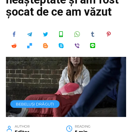
șocat de ce am văzut
BEBELUȘI DRĂGUȚI
AUTHOR
READING
Editor
5 min