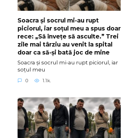
Soacra și socrul mi-au rupt
piciorul, iar soțul meu a spus doar
rece: „Să învețe să asculte.” Trei
zile mai târziu au venit la spital
doar ca să-și bată joc de mine
Soacra și socrul mi-au rupt piciorul, iar
soțul meu
0
1.1k.