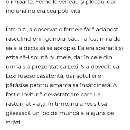
o împartă. Femeile veneau și plecau, dar
niciuna nu era cea potrivită.
Într-o zi, a observat o femeie fără adăpost
răscolind prin gunoiul său. I-a fost milă de
ea și a decis să se apropie. Ea era speriată și
ezita să-i spună numele, dar în cele din
urmă s-a prezentat ca Lexi. S-a dovedit că
Lexi fusese căsătorită, dar soțul ei o
părăsise pentru amanta sa însărcinată. A
fost o lovitură devastatoare care i-a
răsturnat viața. În timp, nu a reușit să
găsească un loc de muncă și a ajuns pe
străzi.