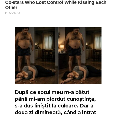
După ce soțul meu m-a bătut
până mi-am pierdut cunoștința,
s-a dus liniștit la culcare. Dar a
doua zi dimineață, când a intrat