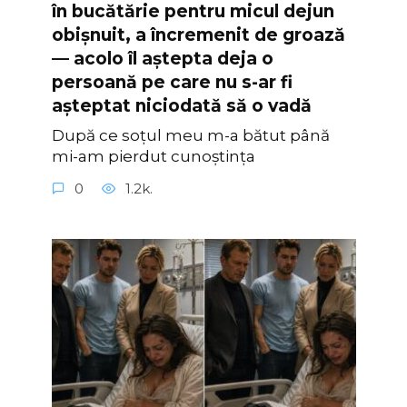
în bucătărie pentru micul dejun
obișnuit, a încremenit de groază
— acolo îl aștepta deja o
persoană pe care nu s-ar fi
așteptat niciodată să o vadă
După ce soțul meu m-a bătut până
mi-am pierdut cunoștința
0
1.2k.