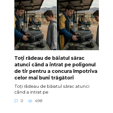
Toți râdeau de băiatul sărac
atunci când a intrat pe poligonul
de tir pentru a concura împotriva
celor mai buni trăgători
Toți râdeau de băiatul sărac atunci
când a intrat pe
0
498