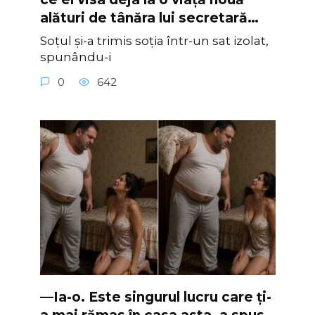
alături de tânăra lui secretară…
Soțul și-a trimis soția într-un sat izolat,
spunându-i
0
642
—Ia-o. Este singurul lucru care ți-