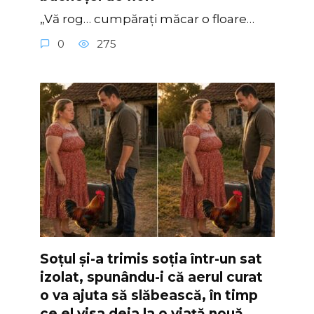
„Vă rog… cumpărați măcar o floare…
0
275
Soțul și-a trimis soția într-un sat
izolat, spunându-i că aerul curat
o va ajuta să slăbească, în timp
ce el visa deja la o viață nouă