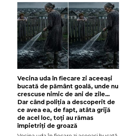
Vecina uda în fiecare zi aceeași
bucată de pământ goală, unde nu
crescuse nimic de ani de zile…
Dar când poliția a descoperit de
ce avea ea, de fapt, atâta grijă
de acel loc, toți au rămas
împietriți de groază
Vecina uda în fiecare zi aceeași bucată