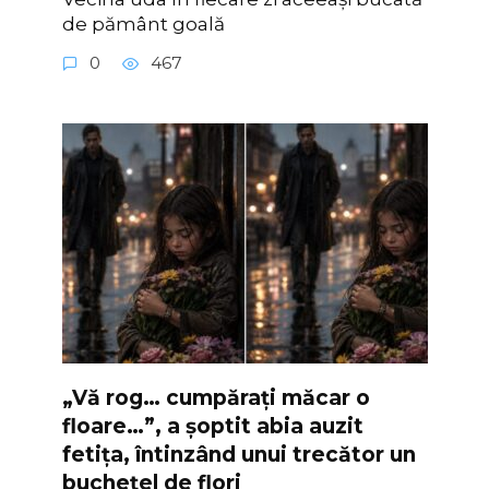
de pământ goală
0
467
„Vă rog… cumpărați măcar o
floare…”, a șoptit abia auzit
fetița, întinzând unui trecător un
buchețel de flori