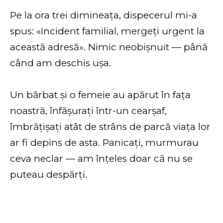
Pe la ora trei dimineața, dispecerul mi-a
spus: «Incident familial, mergeți urgent la
această adresă». Nimic neobișnuit — până
când am deschis ușa.
Un bărbat și o femeie au apărut în fața
noastră, înfășurați într-un cearșaf,
îmbrățișați atât de strâns de parcă viața lor
ar fi depins de asta. Panicați, murmurau
ceva neclar — am înțeles doar că nu se
puteau despărți.