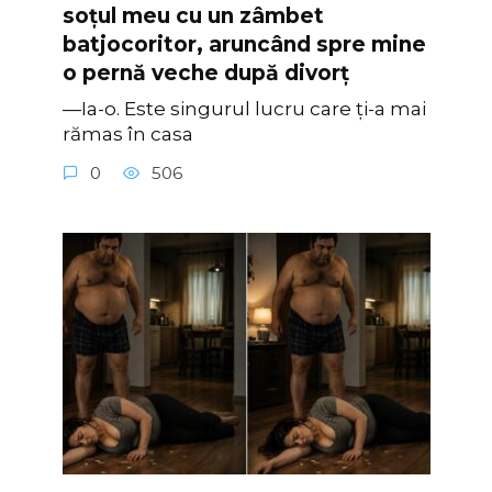
soțul meu cu un zâmbet
batjocoritor, aruncând spre mine
o pernă veche după divorț
—Ia-o. Este singurul lucru care ți-a mai
rămas în casa
0
506