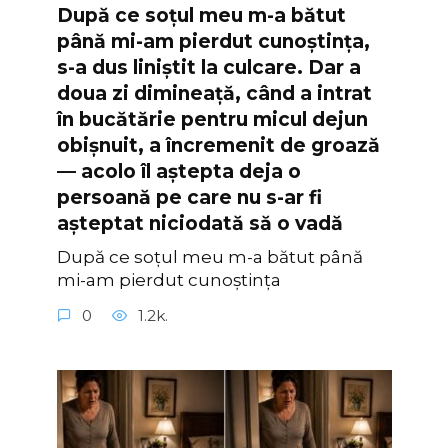
După ce soțul meu m-a bătut
până mi-am pierdut cunoștința,
s-a dus liniștit la culcare. Dar a
doua zi dimineață, când a intrat
în bucătărie pentru micul dejun
obișnuit, a încremenit de groază
— acolo îl aștepta deja o
persoană pe care nu s-ar fi
așteptat niciodată să o vadă
După ce soțul meu m-a bătut până
mi-am pierdut cunoștința
0
1.2k.