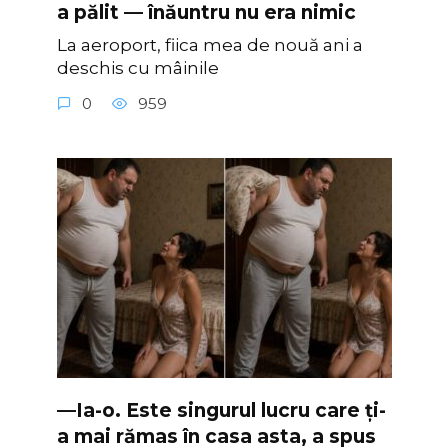
a pălit — înăuntru nu era nimic
La aeroport, fiica mea de nouă ani a
deschis cu mâinile
0
959
—Ia-o. Este singurul lucru care ți-
a mai rămas în casa asta, a spus