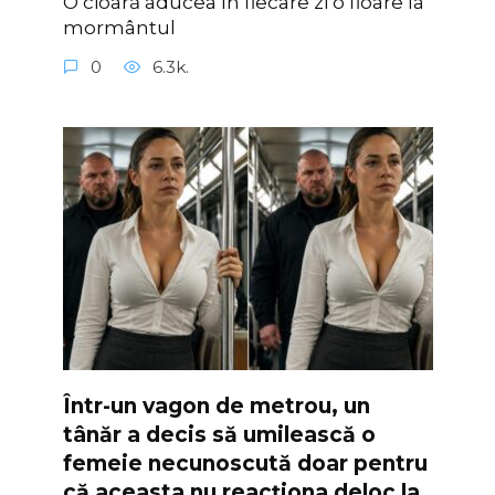
O cioară aducea în fiecare zi o floare la
mormântul
0
6.3k.
Într-un vagon de metrou, un
tânăr a decis să umilească o
femeie necunoscută doar pentru
că aceasta nu reacționa deloc la