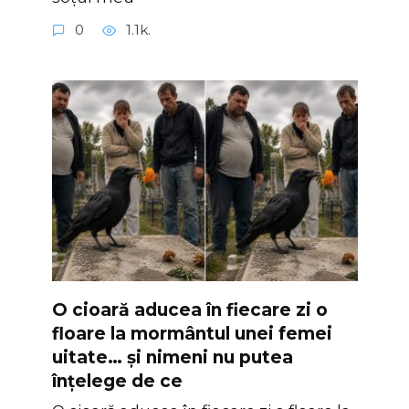
0
1.1k.
O cioară aducea în fiecare zi o
floare la mormântul unei femei
uitate… și nimeni nu putea
înțelege de ce