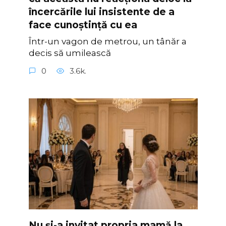
încercările lui insistente de a
face cunoștință cu ea
Într-un vagon de metrou, un tânăr a
decis să umilească
0
3.6k.
Nu și-a invitat propria mamă la