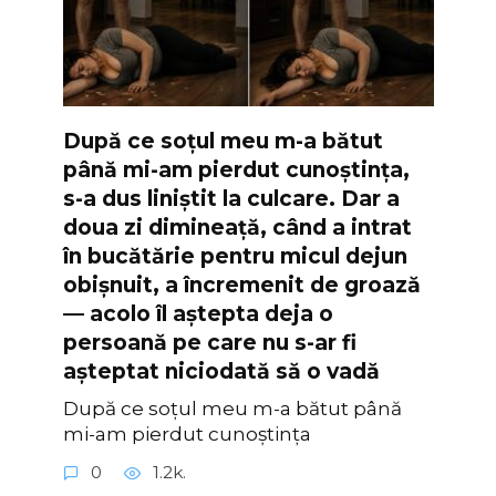
După ce soțul meu m-a bătut
până mi-am pierdut cunoștința,
s-a dus liniștit la culcare. Dar a
doua zi dimineață, când a intrat
în bucătărie pentru micul dejun
obișnuit, a încremenit de groază
— acolo îl aștepta deja o
persoană pe care nu s-ar fi
așteptat niciodată să o vadă
După ce soțul meu m-a bătut până
mi-am pierdut cunoștința
0
1.2k.