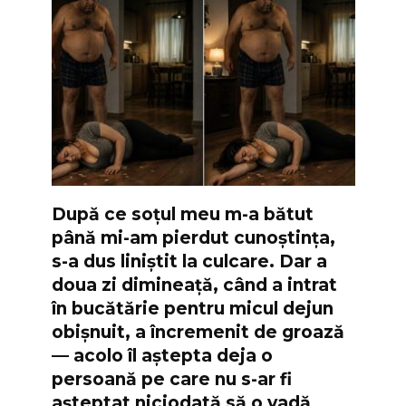
După ce soțul meu m-a bătut
până mi-am pierdut cunoștința,
s-a dus liniștit la culcare. Dar a
doua zi dimineață, când a intrat
în bucătărie pentru micul dejun
obișnuit, a încremenit de groază
— acolo îl aștepta deja o
persoană pe care nu s-ar fi
așteptat niciodată să o vadă