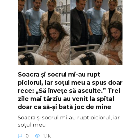
Soacra și socrul mi-au rupt
piciorul, iar soțul meu a spus doar
rece: „Să învețe să asculte.” Trei
zile mai târziu au venit la spital
doar ca să-și bată joc de mine
Soacra și socrul mi-au rupt piciorul, iar
soțul meu
0
1.1k.