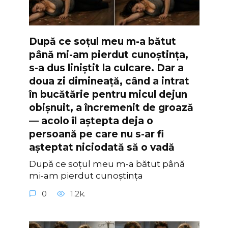
După ce soțul meu m-a bătut
până mi-am pierdut cunoștința,
s-a dus liniștit la culcare. Dar a
doua zi dimineață, când a intrat
în bucătărie pentru micul dejun
obișnuit, a încremenit de groază
— acolo îl aștepta deja o
persoană pe care nu s-ar fi
așteptat niciodată să o vadă
După ce soțul meu m-a bătut până
mi-am pierdut cunoștința
0
1.2k.