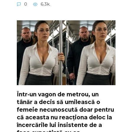
0
6.3k.
Într-un vagon de metrou, un
tânăr a decis să umilească o
femeie necunoscută doar pentru
că aceasta nu reacționa deloc la
încercările lui insistente de a