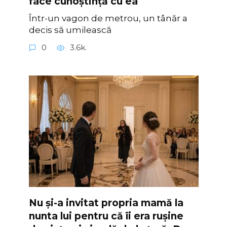
face cunoștință cu ea
Într-un vagon de metrou, un tânăr a
decis să umilească
0
3.6k.
Nu și-a invitat propria mamă la
nunta lui pentru că îi era rușine