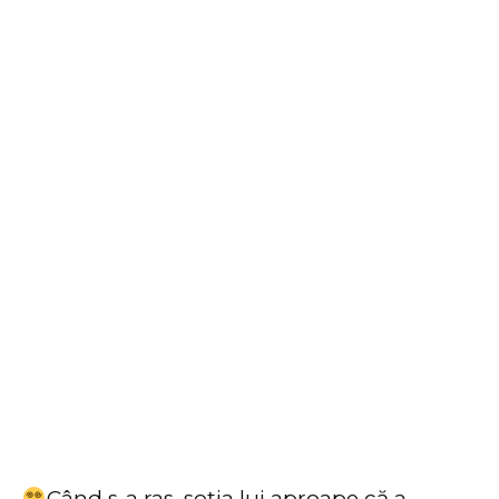
Când s-a ras, soția lui aproape că a