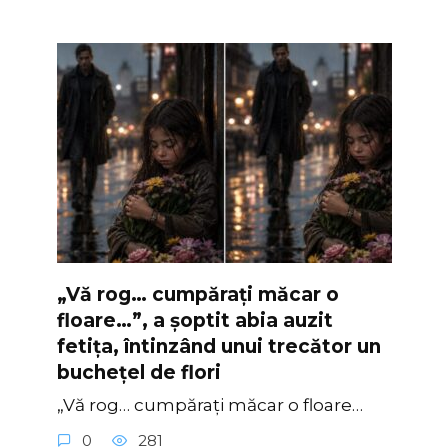
„Vă rog… cumpărați măcar o
floare…”, a șoptit abia auzit
fetița, întinzând unui trecător un
buchețel de flori
„Vă rog… cumpărați măcar o floare…
0
281