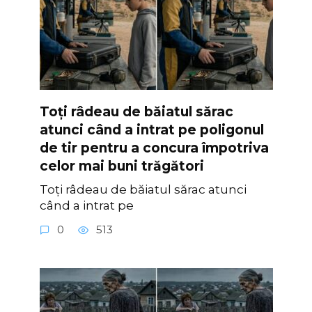
Toți râdeau de băiatul sărac
atunci când a intrat pe poligonul
de tir pentru a concura împotriva
celor mai buni trăgători
Toți râdeau de băiatul sărac atunci
când a intrat pe
0
513