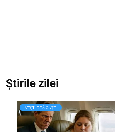
Știrile zilei
VEȘTI DRĂGUȚE