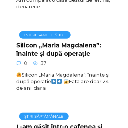
deoarece
INTERESANT DE ȘTIUT
Silicon „Maria Magdalena”:
înainte și după operație
0
37
Silicon „Maria Magdalena”: înainte și
după operație
Fata are doar 24
de ani, dar a
ȘTIRI SĂPTĂMÂNALE
L-am găsit într-o cafenea și