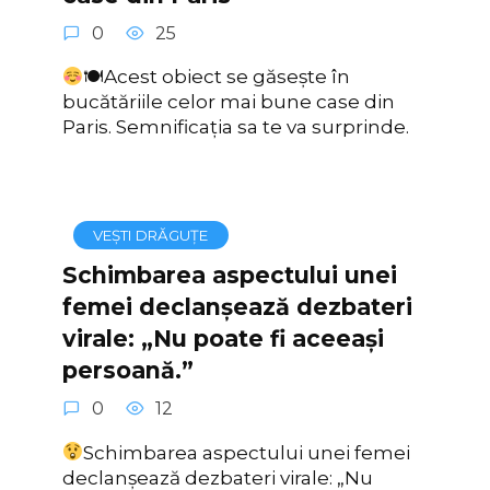
0
25
🍽Acest obiect se găsește în
bucătăriile celor mai bune case din
Paris. Semnificația sa te va surprinde.
VEȘTI DRĂGUȚE
Schimbarea aspectului unei
femei declanșează dezbateri
virale: „Nu poate fi aceeași
persoană.”
0
12
Schimbarea aspectului unei femei
declanșează dezbateri virale: „Nu