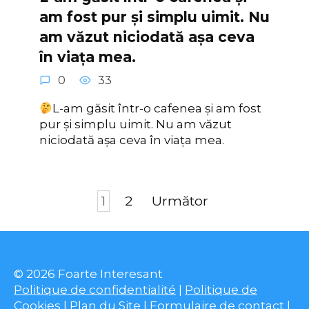
am fost pur și simplu uimit. Nu
am văzut niciodată așa ceva
în viața mea.
0
33
L-am găsit într-o cafenea și am fost
pur și simplu uimit. Nu am văzut
niciodată așa ceva în viața mea.
Paginație
1
2
Următor
articole
© 2026 Foarte Interesant
Politique de confidentialité
|
Politique de
Cookies
|
Plan du Site
|
Formulaire de contact
|