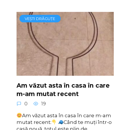
VEȘTI DRĂGUȚE
Am văzut asta în casa în care
m-am mutat recent
0
19
Am văzut asta în casa în care m-am
mutat recent:
Când te muți într-o
casă nouă, totul este plin de