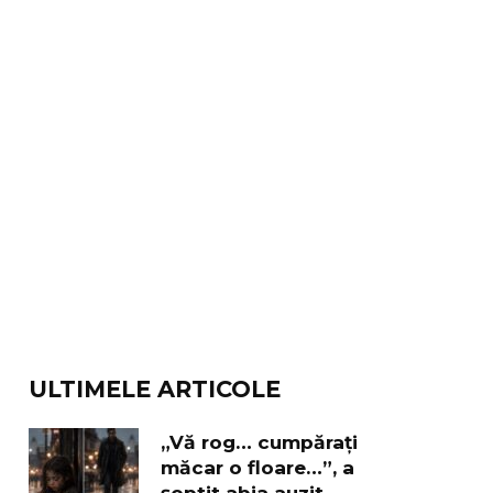
ULTIMELE ARTICOLE
„Vă rog… cumpărați
măcar o floare…”, a
șoptit abia auzit