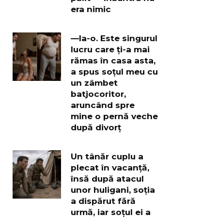
era nimic
—Ia-o. Este singurul
lucru care ți-a mai
rămas în casa asta,
a spus soțul meu cu
un zâmbet
batjocoritor,
aruncând spre
mine o pernă veche
după divorț
Un tânăr cuplu a
plecat în vacanță,
însă după atacul
unor huligani, soția
a dispărut fără
urmă, iar soțul ei a