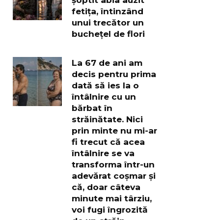
fetița, întinzând
unui trecător un
buchețel de flori
La 67 de ani am
decis pentru prima
dată să ies la o
întâlnire cu un
bărbat în
străinătate. Nici
prin minte nu mi-ar
fi trecut că acea
întâlnire se va
transforma într-un
adevărat coșmar și
că, doar câteva
minute mai târziu,
voi fugi îngrozită