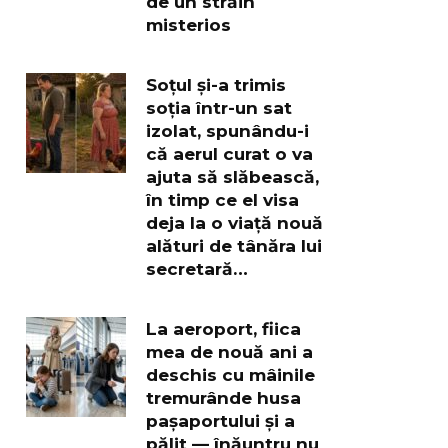
de un străin
misterios
Soțul și-a trimis
soția într-un sat
izolat, spunându-i
că aerul curat o va
ajuta să slăbească,
în timp ce el visa
deja la o viață nouă
alături de tânăra lui
secretară…
La aeroport, fiica
mea de nouă ani a
deschis cu mâinile
tremurânde husa
pașaportului și a
pălit — înăuntru nu