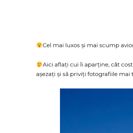
Cel mai luxos și mai scump avio
Aici aflați cui îi aparține, cât co
așezați și să priviți fotografiile mai