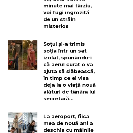
minute mai târziu,
voi fugi îngrozită
de un străin
misterios
Soțul și-a trimis
soția într-un sat
izolat, spunându-i
că aerul curat o va
ajuta să slăbească,
în timp ce el visa
deja la o viață nouă
alături de tânăra lui
secretară…
La aeroport, fiica
mea de nouă ani a
deschis cu mâinile