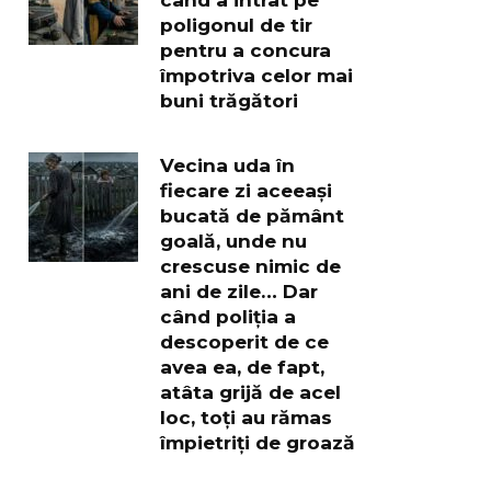
poligonul de tir
pentru a concura
împotriva celor mai
buni trăgători
Vecina uda în
fiecare zi aceeași
bucată de pământ
goală, unde nu
crescuse nimic de
ani de zile… Dar
când poliția a
descoperit de ce
avea ea, de fapt,
atâta grijă de acel
loc, toți au rămas
împietriți de groază