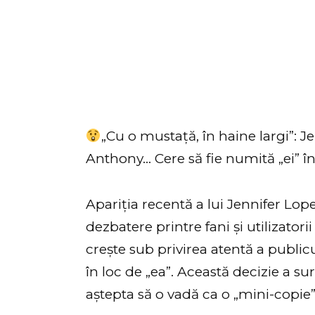
„Cu o mustață, în haine largi”: Je
Anthony… Cere să fie numită „ei” în
Apariția recentă a lui Jennifer Lo
dezbatere printre fani și utilizatori
crește sub privirea atentă a publicu
în loc de „ea”. Această decizie a s
aștepta să o vadă ca o „mini-copie