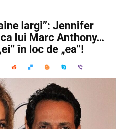
ine largi”: Jennifer
iica lui Marc Anthony…
ei” în loc de „ea”!