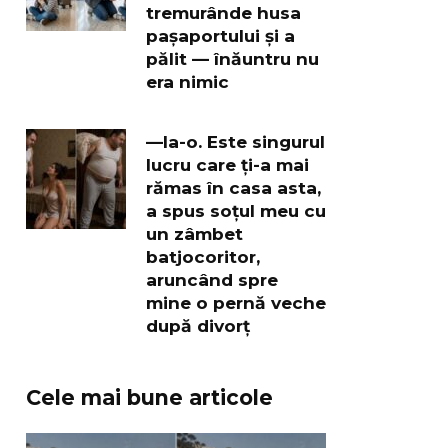
tremurânde husa
pașaportului și a
pălit — înăuntru nu
era nimic
—Ia-o. Este singurul
lucru care ți-a mai
rămas în casa asta,
a spus soțul meu cu
un zâmbet
batjocoritor,
aruncând spre
mine o pernă veche
după divorț
Cele mai bune articole