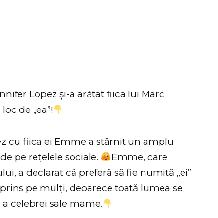
nnifer Lopez și-a arătat fiica lui Marc
 loc de „ea”!
pez cu fiica ei Emme a stârnit un amplu
i de pe rețelele sociale.
Emme, care
lui, a declarat că preferă să fie numită „ei”
urprins pe mulți, deoarece toată lumea se
” a celebrei sale mame.