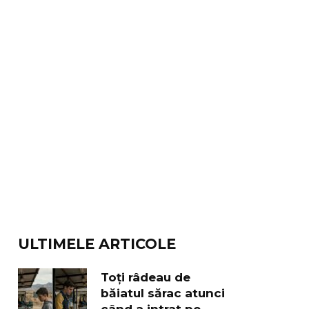
ULTIMELE ARTICOLE
Toți râdeau de
băiatul sărac atunci
când a intrat pe