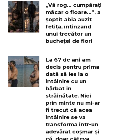
„Vă rog… cumpărați
măcar o floare…”, a
șoptit abia auzit
fetița, întinzând
unui trecător un
buchețel de flori
La 67 de ani am
decis pentru prima
dată să ies la o
întâlnire cu un
bărbat în
străinătate. Nici
prin minte nu mi-ar
fi trecut că acea
întâlnire se va
transforma într-un
adevărat coșmar și
că, doar câteva