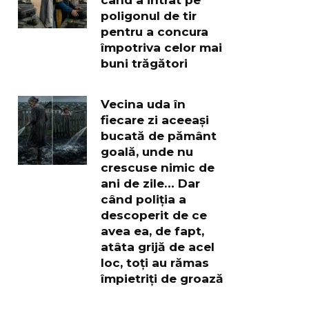
poligonul de tir
pentru a concura
împotriva celor mai
buni trăgători
Vecina uda în
fiecare zi aceeași
bucată de pământ
goală, unde nu
crescuse nimic de
ani de zile… Dar
când poliția a
descoperit de ce
avea ea, de fapt,
atâta grijă de acel
loc, toți au rămas
împietriți de groază