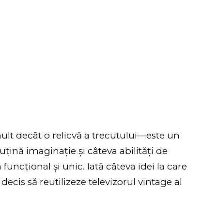
ult decât o relicvă a trecutului—este un
puțină imaginație și câteva abilități de
 funcțional și unic. Iată câteva idei la care
ecis să reutilizeze televizorul vintage al