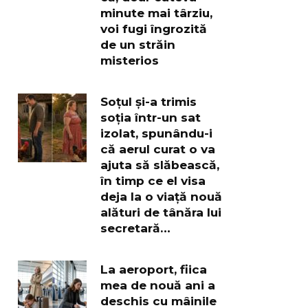
minute mai târziu,
voi fugi îngrozită
de un străin
misterios
Soțul și-a trimis
soția într-un sat
izolat, spunându-i
că aerul curat o va
ajuta să slăbească,
în timp ce el visa
deja la o viață nouă
alături de tânăra lui
secretară…
La aeroport, fiica
mea de nouă ani a
deschis cu mâinile