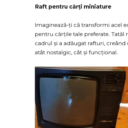
Raft pentru cărți miniature
Imaginează-ți că transformi acel ecr
pentru cărțile tale preferate. Tată
cadrul și a adăugat rafturi, creând
atât nostalgic, cât și funcțional.