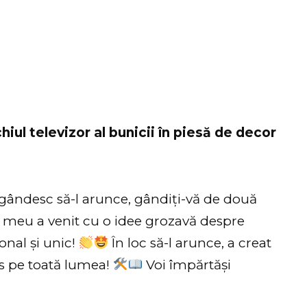
ul televizor al bunicii în piesă de decor
e gândesc să-l arunce, gândiți-vă de două
 meu a venit cu o idee grozavă despre
onal și unic!
În loc să-l arunce, a creat
ins pe toată lumea!
Voi împărtăși