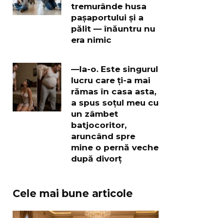
tremurânde husa
pașaportului și a
pălit — înăuntru nu
era nimic
—Ia-o. Este singurul
lucru care ți-a mai
rămas în casa asta,
a spus soțul meu cu
un zâmbet
batjocoritor,
aruncând spre
mine o pernă veche
după divorț
Cele mai bune articole