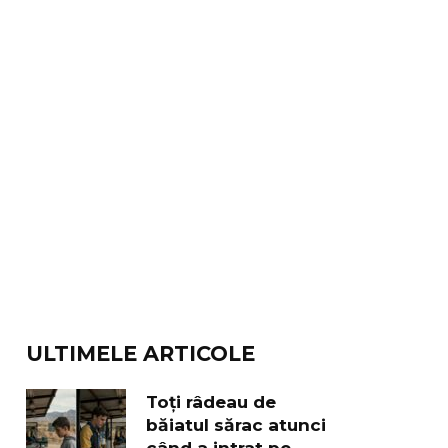
ULTIMELE ARTICOLE
Toți râdeau de
băiatul sărac atunci
când a intrat pe