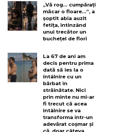
„Vă rog… cumpărați
măcar o floare…”, a
șoptit abia auzit
fetița, întinzând
unui trecător un
buchețel de flori
La 67 de ani am
decis pentru prima
dată să ies la o
întâlnire cu un
bărbat în
străinătate. Nici
prin minte nu mi-ar
fi trecut că acea
întâlnire se va
transforma într-un
adevărat coșmar și
că, doar câteva