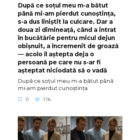
După ce soțul meu m-a bătut
până mi-am pierdut cunoștința,
s-a dus liniștit la culcare. Dar a
doua zi dimineață, când a intrat
în bucătărie pentru micul dejun
obișnuit, a încremenit de groază
— acolo îl aștepta deja o
persoană pe care nu s-ar fi
așteptat niciodată să o vadă
După ce soțul meu m-a bătut până
mi-am pierdut cunoștința
0
1.1k.