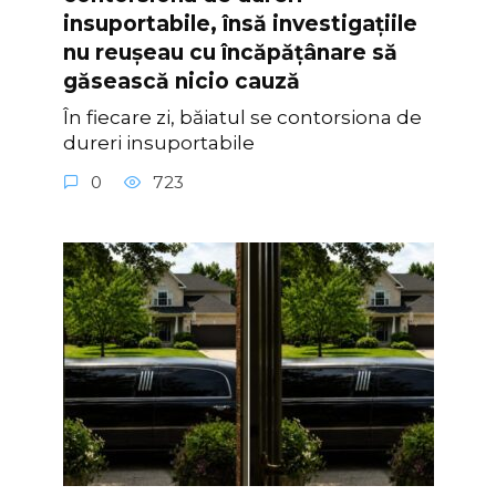
insuportabile, însă investigațiile
nu reușeau cu încăpățânare să
găsească nicio cauză
În fiecare zi, băiatul se contorsiona de
dureri insuportabile
0
723