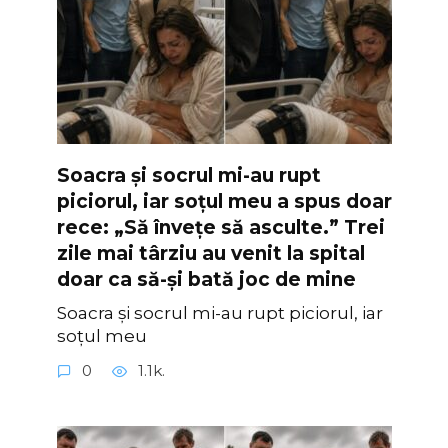
Soacra și socrul mi-au rupt
piciorul, iar soțul meu a spus doar
rece: „Să învețe să asculte.” Trei
zile mai târziu au venit la spital
doar ca să-și bată joc de mine
Soacra și socrul mi-au rupt piciorul, iar
soțul meu
0
1.1k.