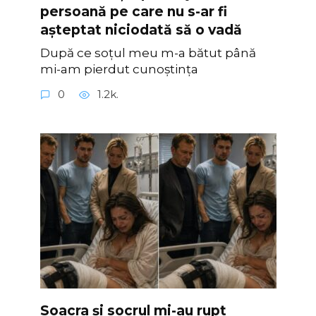
persoană pe care nu s-ar fi
așteptat niciodată să o vadă
După ce soțul meu m-a bătut până
mi-am pierdut cunoștința
0
1.2k.
Soacra și socrul mi-au rupt