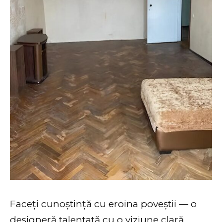
Faceți cunoștință cu eroina poveștii — o
designeră talentată cu o viziune clară