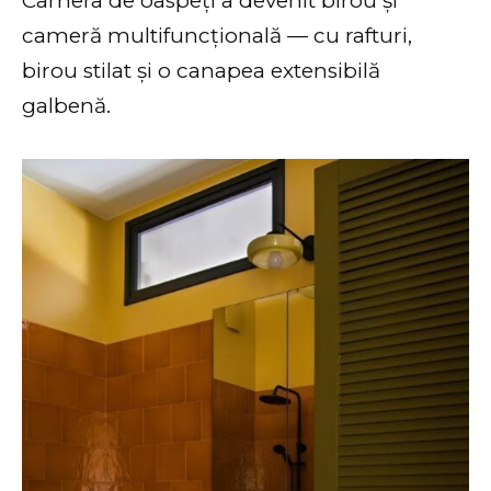
Camera de oaspeți a devenit birou și
cameră multifuncțională — cu rafturi,
birou stilat și o canapea extensibilă
galbenă.