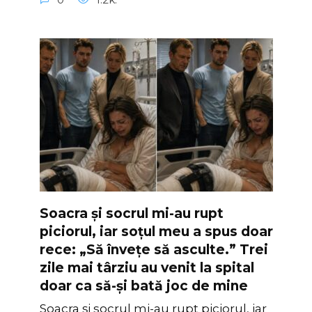
Soacra și socrul mi-au rupt
piciorul, iar soțul meu a spus doar
rece: „Să învețe să asculte.” Trei
zile mai târziu au venit la spital
doar ca să-și bată joc de mine
Soacra și socrul mi-au rupt piciorul, iar