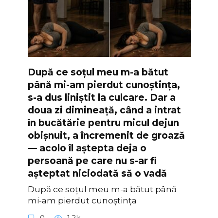
După ce soțul meu m-a bătut
până mi-am pierdut cunoștința,
s-a dus liniștit la culcare. Dar a
doua zi dimineață, când a intrat
în bucătărie pentru micul dejun
obișnuit, a încremenit de groază
— acolo îl aștepta deja o
persoană pe care nu s-ar fi
așteptat niciodată să o vadă
După ce soțul meu m-a bătut până
mi-am pierdut cunoștința
0
1.2k.