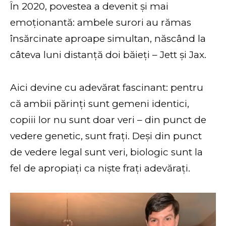
În 2020, povestea a devenit și mai
emoționantă: ambele surori au rămas
însărcinate aproape simultan, născând la
câteva luni distanță doi băieți – Jett și Jax.
Aici devine cu adevărat fascinant: pentru
că ambii părinți sunt gemeni identici,
copiii lor nu sunt doar veri – din punct de
vedere genetic, sunt frați. Deși din punct
de vedere legal sunt veri, biologic sunt la
fel de apropiați ca niște frați adevărați.