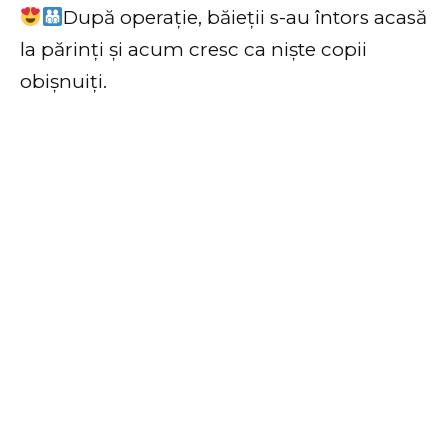
După operație, băieții s-au întors acasă
la părinți și acum cresc ca niște copii
obișnuiți.