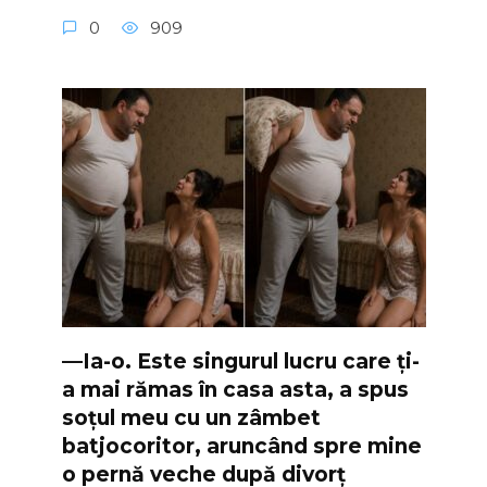
0
909
—Ia-o. Este singurul lucru care ți-
a mai rămas în casa asta, a spus
soțul meu cu un zâmbet
batjocoritor, aruncând spre mine
o pernă veche după divorț