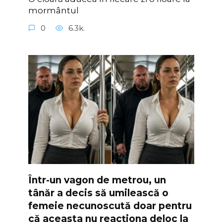
mormântul
0
6.3k.
Într-un vagon de metrou, un
tânăr a decis să umilească o
femeie necunoscută doar pentru
că aceasta nu reacționa deloc la