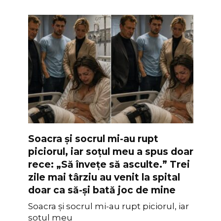
Soacra și socrul mi-au rupt
piciorul, iar soțul meu a spus doar
rece: „Să învețe să asculte.” Trei
zile mai târziu au venit la spital
doar ca să-și bată joc de mine
Soacra și socrul mi-au rupt piciorul, iar
soțul meu