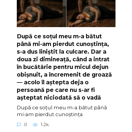
După ce soțul meu m-a bătut
până mi-am pierdut cunoștința,
s-a dus liniștit la culcare. Dar a
doua zi dimineață, când a intrat
în bucătărie pentru micul dejun
obișnuit, a încremenit de groază
— acolo îl aștepta deja o
persoană pe care nu s-ar fi
așteptat niciodată să o vadă
După ce soțul meu m-a bătut până
mi-am pierdut cunoștința
0
1.2k.