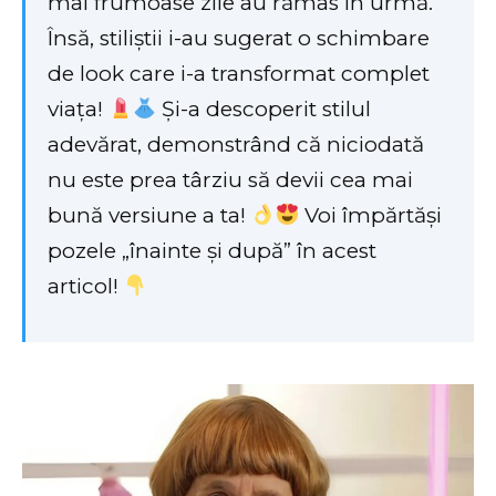
mai frumoase zile au rămas în urmă.
Însă, stiliștii i-au sugerat o schimbare
de look care i-a transformat complet
viața!
Și-a descoperit stilul
adevărat, demonstrând că niciodată
nu este prea târziu să devii cea mai
bună versiune a ta!
Voi împărtăși
pozele „înainte și după” în acest
articol!