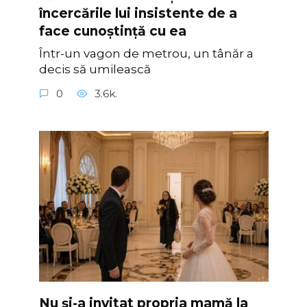
încercările lui insistente de a
face cunoștință cu ea
Într-un vagon de metrou, un tânăr a
decis să umilească
0
3.6k.
Nu și-a invitat propria mamă la