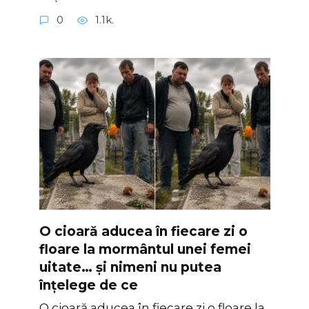
0
1.1k.
O cioară aducea în fiecare zi o
floare la mormântul unei femei
uitate… și nimeni nu putea
înțelege de ce
O cioară aducea în fiecare zi o floare la