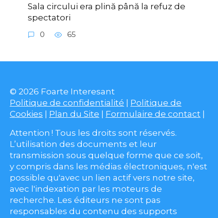
Sala circului era plină până la refuz de
spectatori
0
65
© 2026 Foarte Interesant
Politique de confidentialité
|
Politique de
Cookies
|
Plan du Site
|
Formulaire de contact
|
Attention ! Tous les droits sont réservés.
L’utilisation des documents et leur
transmission sous quelque forme que ce soit,
y compris dans les médias électroniques, n'est
possible qu'avec un lien actif vers notre site,
avec l'indexation par les moteurs de
recherche. Les éditeurs ne sont pas
responsables du contenu des supports