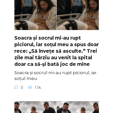
Soacra și socrul mi-au rupt
piciorul, iar soțul meu a spus doar
rece: „Să învețe să asculte.” Trei
zile mai târziu au venit la spital
doar ca să-și bată joc de mine
Soacra și socrul mi-au rupt piciorul, iar
soțul meu
0
1.1k.