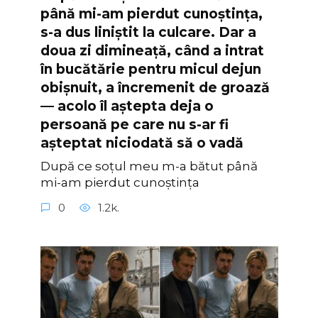
până mi-am pierdut cunoștința,
s-a dus liniștit la culcare. Dar a
doua zi dimineață, când a intrat
în bucătărie pentru micul dejun
obișnuit, a încremenit de groază
— acolo îl aștepta deja o
persoană pe care nu s-ar fi
așteptat niciodată să o vadă
După ce soțul meu m-a bătut până
mi-am pierdut cunoștința
0
1.2k.