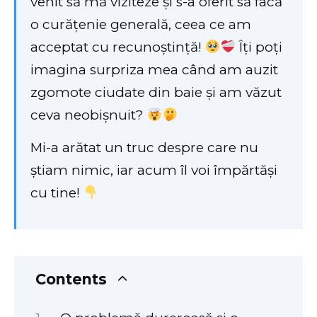
venit să mă viziteze și s-a oferit să facă
o curățenie generală, ceea ce am
acceptat cu recunoștință!
Îți poți
imagina surpriza mea când am auzit
zgomote ciudate din baie și am văzut
ceva neobișnuit?
Mi-a arătat un truc despre care nu
știam nimic, iar acum îl voi împărtăși
cu tine!
Contents