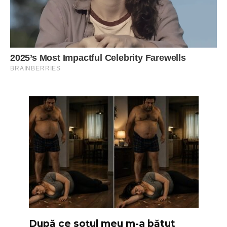
După ce soțul meu m-a bătut