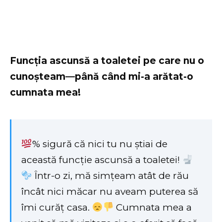
Funcția ascunsă a toaletei pe care nu o
cunoșteam—până când mi-a arătat-o
cumnata mea!
% sigură că nici tu nu știai de
această funcție ascunsă a toaletei!
Într-o zi, mă simțeam atât de rău
încât nici măcar nu aveam puterea să
îmi curăț casa.
Cumnata mea a