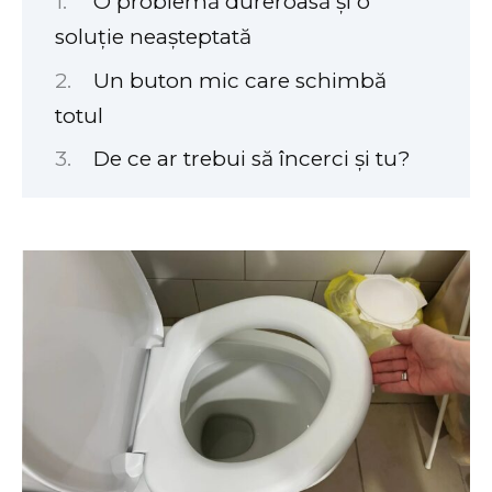
O problemă dureroasă și o
soluție neașteptată
Un buton mic care schimbă
totul
De ce ar trebui să încerci și tu?