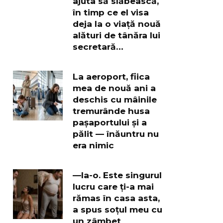
ajuta să slăbească,
în timp ce el visa
deja la o viață nouă
alături de tânăra lui
secretară…
La aeroport, fiica
mea de nouă ani a
deschis cu mâinile
tremurânde husa
pașaportului și a
pălit — înăuntru nu
era nimic
—Ia-o. Este singurul
lucru care ți-a mai
rămas în casa asta,
a spus soțul meu cu
un zâmbet