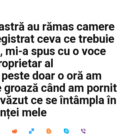
astră au rămas camere
gistrat ceva ce trebuie
, mi-a spus cu o voce
oprietar al
 peste doar o oră am
e groază când am pornit
 văzut ce se întâmpla în
enței mele