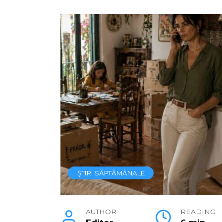
ȘTIRI SĂPTĂMÂNALE
AUTHOR
READING