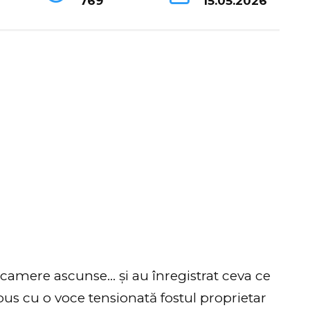
769
15.05.2026
amere ascunse… și au înregistrat ceva ce
pus cu o voce tensionată fostul proprietar