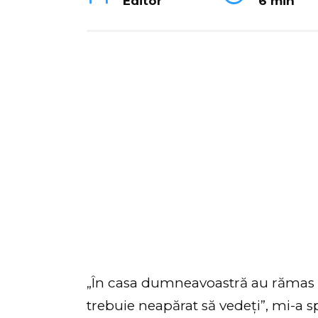
Editor
6 min
„În casa dumneavoastră au rămas c
trebuie neapărat să vedeți”, mi-a s