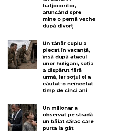
batjocoritor,
aruncând spre
mine o pernă veche
după divorț
Un tânăr cuplu a
plecat în vacanță,
însă după atacul
unor huligani, soția
a dispărut fără
urmă, iar soțul ei a
căutat-o neîncetat
timp de cinci ani
Un milionar a
observat pe stradă
un băiat sărac care
purta la gât