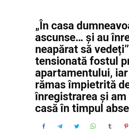
„În casa dumneavo
ascunse… și au înre
neapărat să vedeți”
tensionată fostul pr
apartamentului, iar
rămas împietrită d
înregistrarea și am
casă în timpul abs