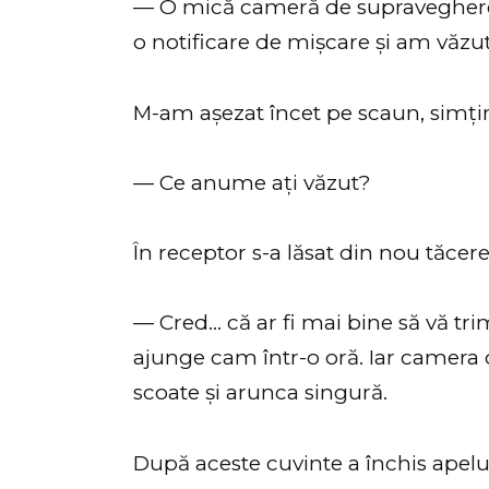
— O mică cameră de supraveghere.
o notificare de mișcare și am văzu
M-am așezat încet pe scaun, simț
— Ce anume ați văzut?
În receptor s-a lăsat din nou tăcere
— Cred… că ar fi mai bine să vă tri
ajunge cam într-o oră. Iar camera
scoate și arunca singură.
După aceste cuvinte a închis apelu