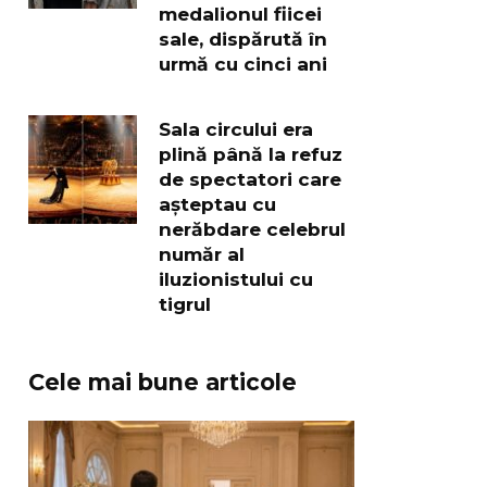
medalionul fiicei
sale, dispărută în
urmă cu cinci ani
Sala circului era
plină până la refuz
de spectatori care
așteptau cu
nerăbdare celebrul
număr al
iluzionistului cu
tigrul
Cele mai bune articole