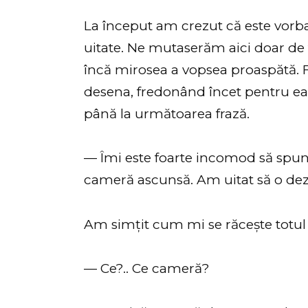
La început am crezut că este vorb
uitate. Ne mutaserăm aici doar de tr
încă mirosea a vopsea proaspătă. F
desena, fredonând încet pentru ea în
până la următoarea frază.
— Îmi este foarte incomod să spun 
cameră ascunsă. Am uitat să o deza
Am simțit cum mi se răcește totul î
— Ce?.. Ce cameră?