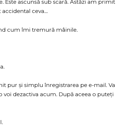
 Este ascunsă sub scară. Astăzi am primit
t accidental ceva…
ind cum îmi tremură mâinile.
a.
mit pur și simplu înregistrarea pe e-mail. Va
 o voi dezactiva acum. După aceea o puteți
l.