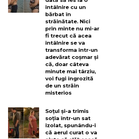
întâlnire cu un
bărbat în
străinătate. Nici
prin minte nu mi-ar
fi trecut că acea
întâlnire se va
transforma într-un
adevărat coșmar și
că, doar câteva
minute mai târziu,
voi fugi îngrozită
de un străin
misterios
Soțul și-a trimis
soția într-un sat
izolat, spunându-i
că aerul curat o va