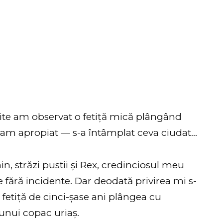
ite am observat o fetiță mică plângând
-am apropiat — s-a întâmplat ceva ciudat…
in, străzi pustii și Rex, credinciosul meu
ce fără incidente. Dar deodată privirea mi s-
O fetiță de cinci-șase ani plângea cu
 unui copac uriaș.