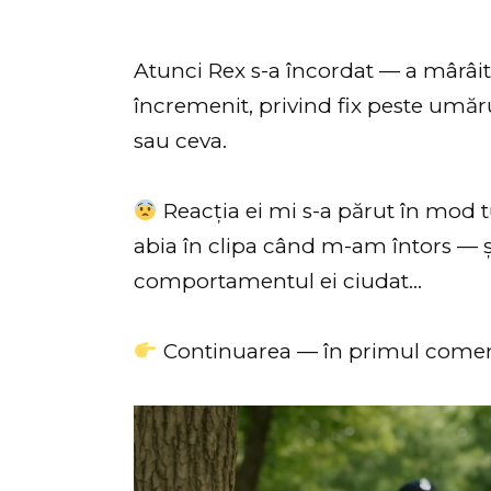
Atunci Rex s-a încordat — a mârâit, 
încremenit, privind fix peste umăr
sau ceva.
Reacția ei mi s-a părut în mod t
abia în clipa când m-am întors — ș
comportamentul ei ciudat…
Continuarea — în primul comen