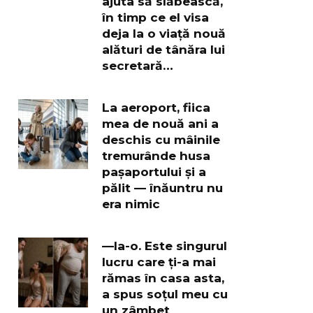
ajuta să slăbească,
în timp ce el visa
deja la o viață nouă
alături de tânăra lui
secretară…
La aeroport, fiica
mea de nouă ani a
deschis cu mâinile
tremurânde husa
pașaportului și a
pălit — înăuntru nu
era nimic
—Ia-o. Este singurul
lucru care ți-a mai
rămas în casa asta,
a spus soțul meu cu
un zâmbet