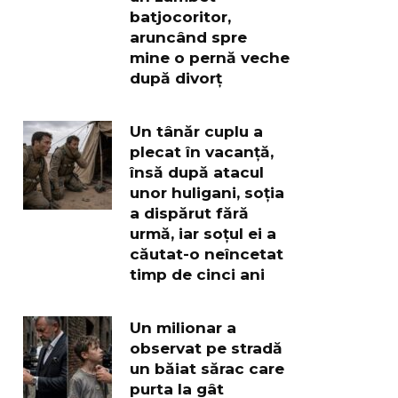
batjocoritor,
aruncând spre
mine o pernă veche
după divorț
Un tânăr cuplu a
plecat în vacanță,
însă după atacul
unor huligani, soția
a dispărut fără
urmă, iar soțul ei a
căutat-o neîncetat
timp de cinci ani
Un milionar a
observat pe stradă
un băiat sărac care
purta la gât