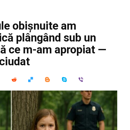
ule obișnuite am
mică plângând sub un
tă ce m-am apropiat —
 ciudat