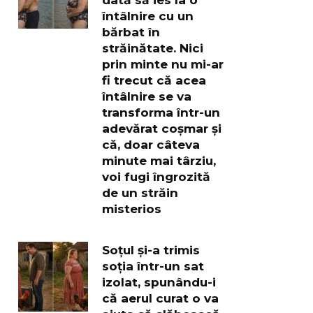
întâlnire cu un
bărbat în
străinătate. Nici
prin minte nu mi-ar
fi trecut că acea
întâlnire se va
transforma într-un
adevărat coșmar și
că, doar câteva
minute mai târziu,
voi fugi îngrozită
de un străin
misterios
Soțul și-a trimis
soția într-un sat
izolat, spunându-i
că aerul curat o va