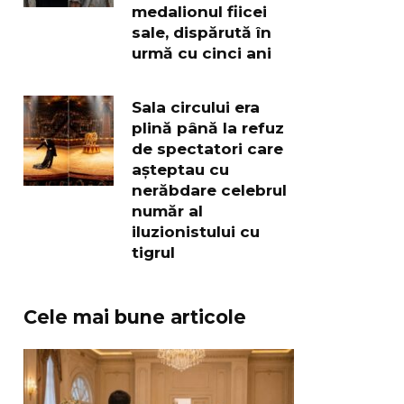
medalionul fiicei
sale, dispărută în
urmă cu cinci ani
Sala circului era
plină până la refuz
de spectatori care
așteptau cu
nerăbdare celebrul
număr al
iluzionistului cu
tigrul
Cele mai bune articole