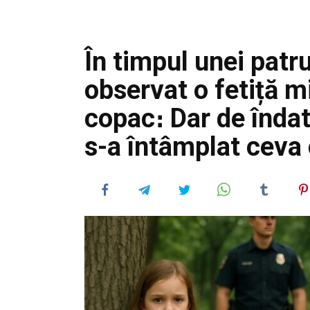
În timpul unei patr
observat o fetiță 
copac։ Dar de înda
s-a întâmplat ceva