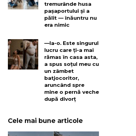
tremurânde husa
pașaportului și a
pălit — înăuntru nu
era nimic
—Ia-o. Este singurul
lucru care ți-a mai
rămas în casa asta,
a spus soțul meu cu
un zâmbet
batjocoritor,
aruncând spre
mine o pernă veche
după divorț
Cele mai bune articole