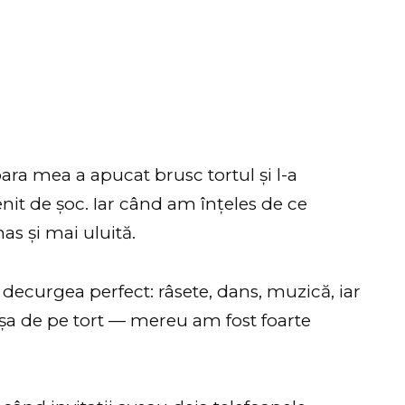
oara mea a apucat brusc tortul și l-a
it de șoc. Iar când am înțeles de ce
as și mai uluită.
i decurgea perfect: râsete, dans, muzică, iar
eșa de pe tort — mereu am fost foarte