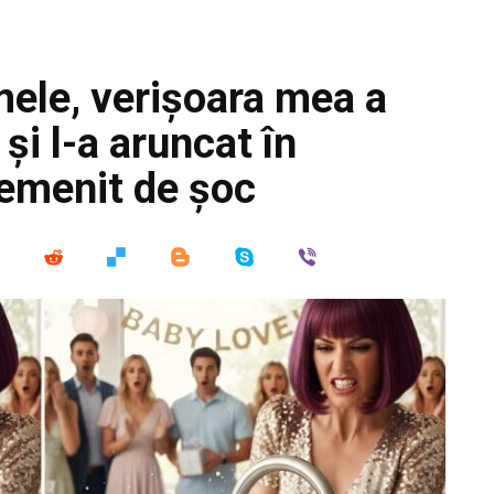
 mele, verișoara mea a
și l-a aruncat în
emenit de șoc