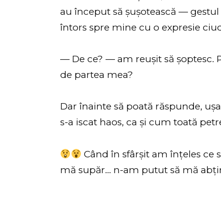
au început să șușotească — gestul 
întors spre mine cu o expresie ciud
— De ce? — am reușit să șoptesc. 
de partea mea?
Dar înainte să poată răspunde, ușa 
s-a iscat haos, ca și cum toată petr
Când în sfârșit am înțeles ce s
mă supăr… n-am putut să mă abți