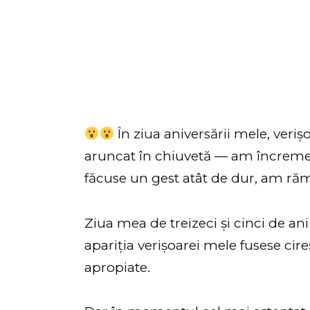
În ziua aniversării mele, veriș
aruncat în chiuvetă — am încremen
făcuse un gest atât de dur, am răm
Ziua mea de treizeci și cinci de an
apariția verișoarei mele fusese cir
apropiate.