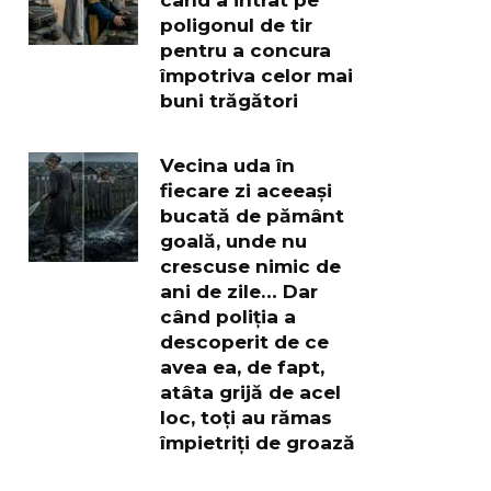
poligonul de tir
pentru a concura
împotriva celor mai
buni trăgători
Vecina uda în
fiecare zi aceeași
bucată de pământ
goală, unde nu
crescuse nimic de
ani de zile… Dar
când poliția a
descoperit de ce
avea ea, de fapt,
atâta grijă de acel
loc, toți au rămas
împietriți de groază