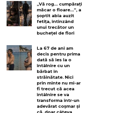
„Vă rog… cumpărați
măcar o floare…”, a
șoptit abia auzit
fetița, întinzând
unui trecător un
buchețel de flori
La 67 de ani am
decis pentru prima
dată să ies la o
întâlnire cu un
bărbat în
străinătate. Nici
prin minte nu mi-ar
fi trecut că acea
întâlnire se va
transforma într-un
adevărat coșmar și
că, doar câteva