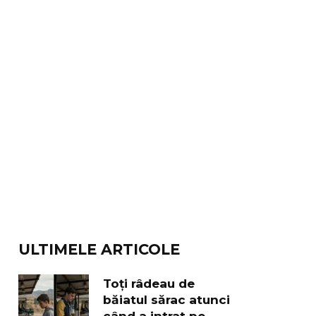
ULTIMELE ARTICOLE
Toți râdeau de
băiatul sărac atunci
când a intrat pe