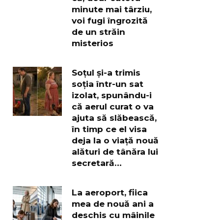
minute mai târziu,
voi fugi îngrozită
de un străin
misterios
Soțul și-a trimis
soția într-un sat
izolat, spunându-i
că aerul curat o va
ajuta să slăbească,
în timp ce el visa
deja la o viață nouă
alături de tânăra lui
secretară…
La aeroport, fiica
mea de nouă ani a
deschis cu mâinile