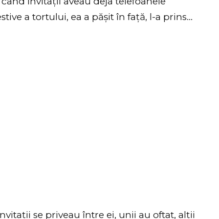
când invitații aveau deja telefoanele
tive a tortului, ea a pășit în față, l-a prins…
tații se priveau între ei, unii au oftat, alții