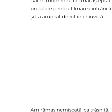
Dar în momentul cel mai așteptat, 
pregătite pentru filmarea intrării fes
și l-a aruncat direct în chiuvetă.
Am rămas nemișcată, ca trăsnită. Invi