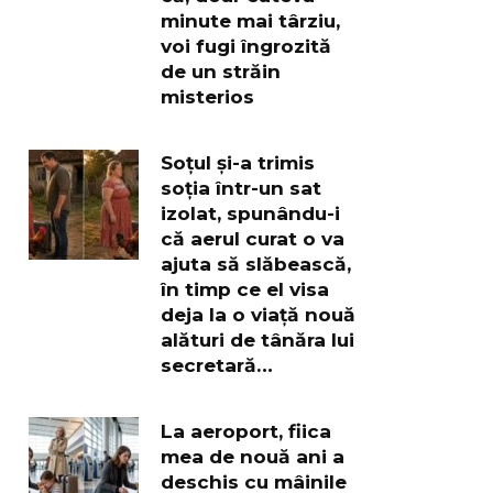
minute mai târziu,
voi fugi îngrozită
de un străin
misterios
Soțul și-a trimis
soția într-un sat
izolat, spunându-i
că aerul curat o va
ajuta să slăbească,
în timp ce el visa
deja la o viață nouă
alături de tânăra lui
secretară…
La aeroport, fiica
mea de nouă ani a
deschis cu mâinile