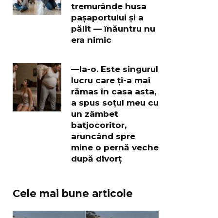
tremurânde husa
pașaportului și a
pălit — înăuntru nu
era nimic
—Ia-o. Este singurul
lucru care ți-a mai
rămas în casa asta,
a spus soțul meu cu
un zâmbet
batjocoritor,
aruncând spre
mine o pernă veche
după divorț
Cele mai bune articole