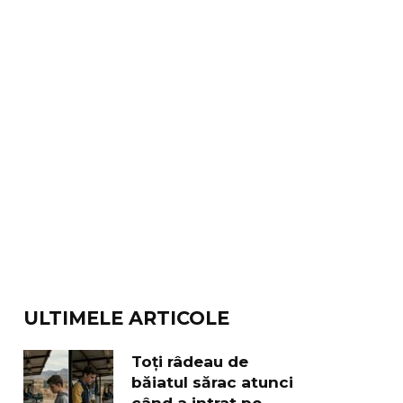
ULTIMELE ARTICOLE
Toți râdeau de
băiatul sărac atunci
când a intrat pe