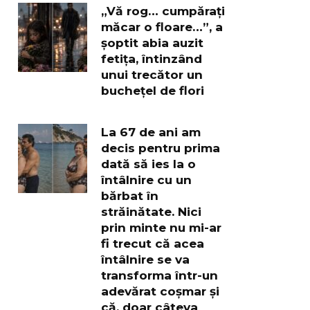
„Vă rog… cumpărați
măcar o floare…”, a
șoptit abia auzit
fetița, întinzând
unui trecător un
buchețel de flori
La 67 de ani am
decis pentru prima
dată să ies la o
întâlnire cu un
bărbat în
străinătate. Nici
prin minte nu mi-ar
fi trecut că acea
întâlnire se va
transforma într-un
adevărat coșmar și
că, doar câteva