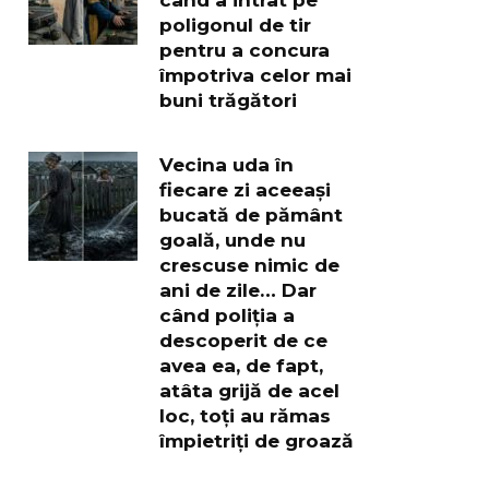
poligonul de tir
pentru a concura
împotriva celor mai
buni trăgători
Vecina uda în
fiecare zi aceeași
bucată de pământ
goală, unde nu
crescuse nimic de
ani de zile… Dar
când poliția a
descoperit de ce
avea ea, de fapt,
atâta grijă de acel
loc, toți au rămas
împietriți de groază