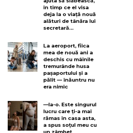
ajuta să slăbească,
în timp ce el visa
deja la o viață nouă
alături de tânăra lui
secretară…
La aeroport, fiica
mea de nouă ani a
deschis cu mâinile
tremurânde husa
pașaportului și a
pălit — înăuntru nu
era nimic
—Ia-o. Este singurul
lucru care ți-a mai
rămas în casa asta,
a spus soțul meu cu
un zâmbet