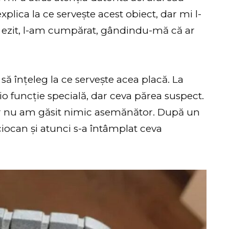
plica la ce servește acest obiect, dar mi l-
să ezit, l-am cumpărat, gândindu-mă că ar
ă înțeleg la ce servește acea placă. La
o funcție specială, dar ceva părea suspect.
r nu am găsit nimic asemănător. După un
ciocan și atunci s-a întâmplat ceva