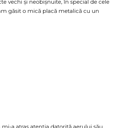
e vechi și neobișnuite, în special de cele
 am găsit o mică placă metalică cu un
 mi-a atras atenția datorită aerului său