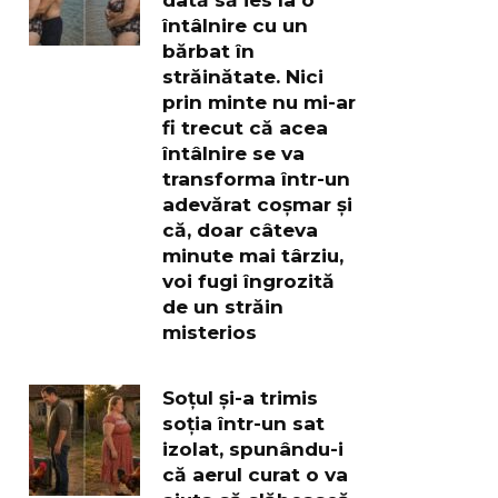
întâlnire cu un
bărbat în
străinătate. Nici
prin minte nu mi-ar
fi trecut că acea
întâlnire se va
transforma într-un
adevărat coșmar și
că, doar câteva
minute mai târziu,
voi fugi îngrozită
de un străin
misterios
Soțul și-a trimis
soția într-un sat
izolat, spunându-i
că aerul curat o va