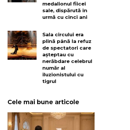
medalionul fiicei
sale, dispărută în
urmă cu cinci ani
Sala circului era
plină până la refuz
de spectatori care
așteptau cu
nerăbdare celebrul
număr al
iluzionistului cu
tigrul
Cele mai bune articole