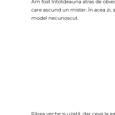
Am fost întotdeauna atras de obiect
care ascund un mister. În acea zi,
model necunoscut.
Părea veche și uzată, dar ceva la ea