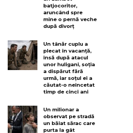
batjocoritor,
aruncând spre
mine o pernă veche
după divorț
Un tânăr cuplu a
plecat în vacanță,
însă după atacul
unor huligani, soția
a dispărut fără
urmă, iar soțul ei a
căutat-o neîncetat
timp de cinci ani
Un milionar a
observat pe stradă
un băiat sărac care
purta la gât