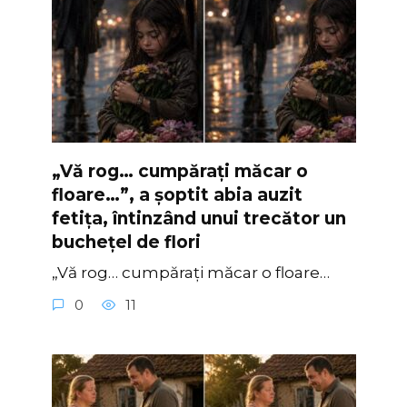
„Vă rog… cumpărați măcar o
floare…”, a șoptit abia auzit
fetița, întinzând unui trecător un
buchețel de flori
„Vă rog… cumpărați măcar o floare…
0
11