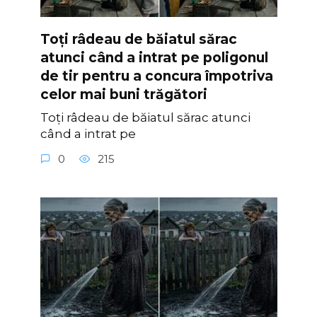
Toți râdeau de băiatul sărac
atunci când a intrat pe poligonul
de tir pentru a concura împotriva
celor mai buni trăgători
Toți râdeau de băiatul sărac atunci
când a intrat pe
0
215