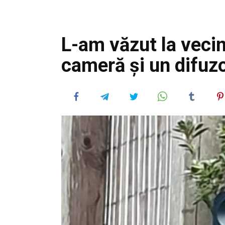
L-am văzut la vecin
cameră și un difuzo