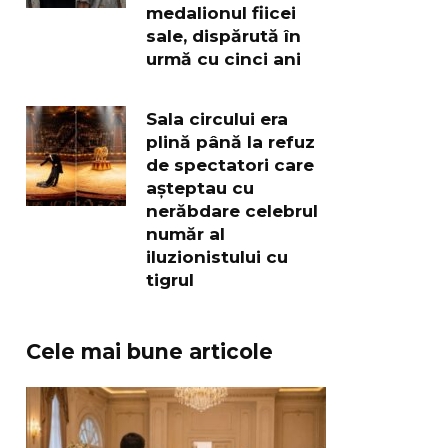
medalionul fiicei
sale, dispărută în
urmă cu cinci ani
Sala circului era
plină până la refuz
de spectatori care
așteptau cu
nerăbdare celebrul
număr al
iluzionistului cu
tigrul
Cele mai bune articole