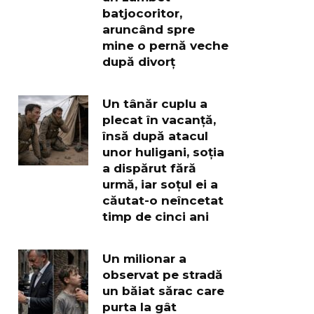
batjocoritor,
aruncând spre
mine o pernă veche
după divorț
Un tânăr cuplu a
plecat în vacanță,
însă după atacul
unor huligani, soția
a dispărut fără
urmă, iar soțul ei a
căutat-o neîncetat
timp de cinci ani
Un milionar a
observat pe stradă
un băiat sărac care
purta la gât