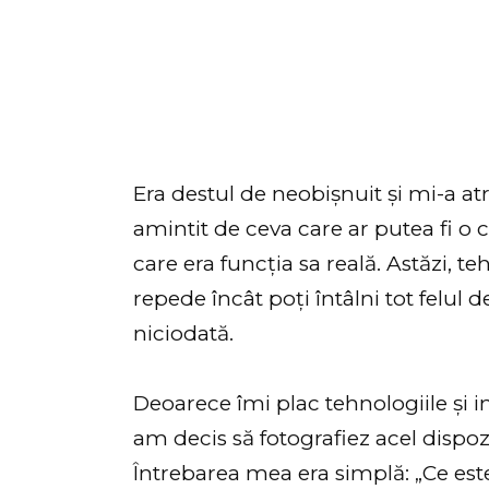
Era destul de neobișnuit și mi-a at
amintit de ceva care ar putea fi o
care era funcția sa reală. Astăzi, t
repede încât poți întâlni tot felul 
niciodată.
Deoarece îmi plac tehnologiile și in
am decis să fotografiez acel dispozi
Întrebarea mea era simplă: „Ce est