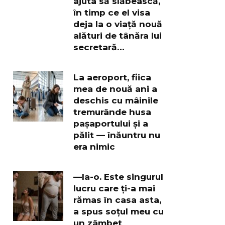
ajuta să slăbească,
în timp ce el visa
deja la o viață nouă
alături de tânăra lui
secretară…
La aeroport, fiica
mea de nouă ani a
deschis cu mâinile
tremurânde husa
pașaportului și a
pălit — înăuntru nu
era nimic
—Ia-o. Este singurul
lucru care ți-a mai
rămas în casa asta,
a spus soțul meu cu
un zâmbet