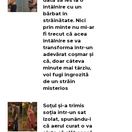
întâlnire cu un
bărbat în
străinătate. Nici
prin minte nu mi-ar
fi trecut că acea
întâlnire se va
transforma într-un
adevărat coșmar și
că, doar câteva
minute mai târziu,
voi fugi îngrozită
de un străin
misterios
Soțul și-a trimis
soția într-un sat
izolat, spunându-i
că aerul curat o va