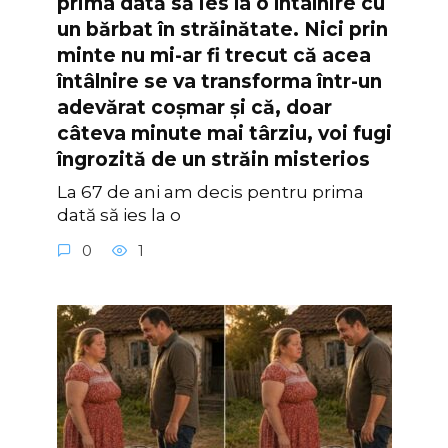
prima dată să ies la o întâlnire cu
un bărbat în străinătate. Nici prin
minte nu mi-ar fi trecut că acea
întâlnire se va transforma într-un
adevărat coșmar și că, doar
câteva minute mai târziu, voi fugi
îngrozită de un străin misterios
La 67 de ani am decis pentru prima
dată să ies la o
0
1