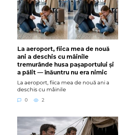
La aeroport, fiica mea de nouă
ani a deschis cu mâinile
tremurânde husa pașaportului și
a pălit — înăuntru nu era nimic
La aeroport, fiica mea de nouă ani a
deschis cu mâinile
0
2