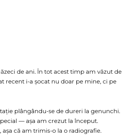
zeci de ani. În tot acest timp am văzut de
t recent i-a șocat nu doar pe mine, ci pe
ultație plângându-se de dureri la genunchi.
special — așa am crezut la început.
 așa că am trimis-o la o radiografie.