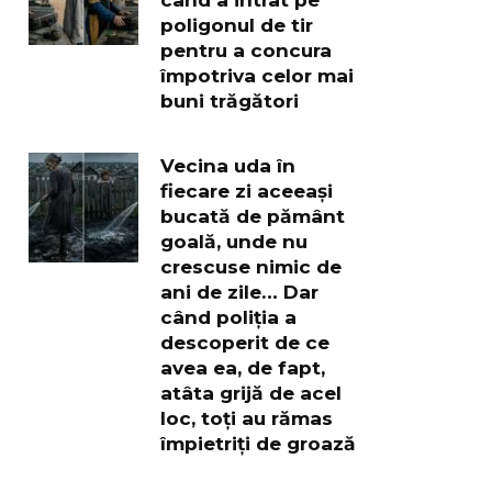
poligonul de tir
pentru a concura
împotriva celor mai
buni trăgători
Vecina uda în
fiecare zi aceeași
bucată de pământ
goală, unde nu
crescuse nimic de
ani de zile… Dar
când poliția a
descoperit de ce
avea ea, de fapt,
atâta grijă de acel
loc, toți au rămas
împietriți de groază