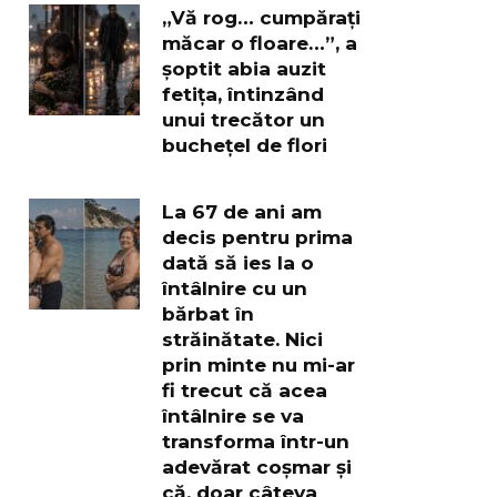
„Vă rog… cumpărați
măcar o floare…”, a
șoptit abia auzit
fetița, întinzând
unui trecător un
buchețel de flori
La 67 de ani am
decis pentru prima
dată să ies la o
întâlnire cu un
bărbat în
străinătate. Nici
prin minte nu mi-ar
fi trecut că acea
întâlnire se va
transforma într-un
adevărat coșmar și
că, doar câteva