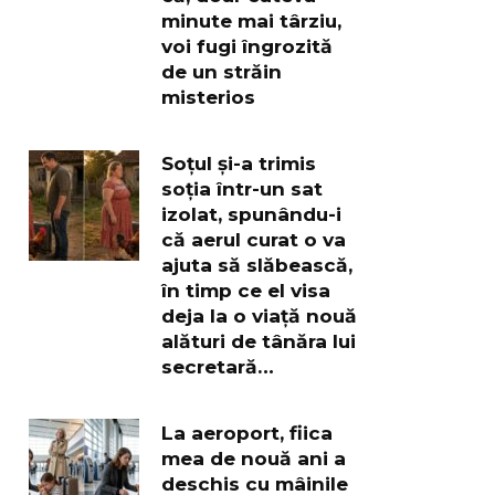
minute mai târziu,
voi fugi îngrozită
de un străin
misterios
Soțul și-a trimis
soția într-un sat
izolat, spunându-i
că aerul curat o va
ajuta să slăbească,
în timp ce el visa
deja la o viață nouă
alături de tânăra lui
secretară…
La aeroport, fiica
mea de nouă ani a
deschis cu mâinile