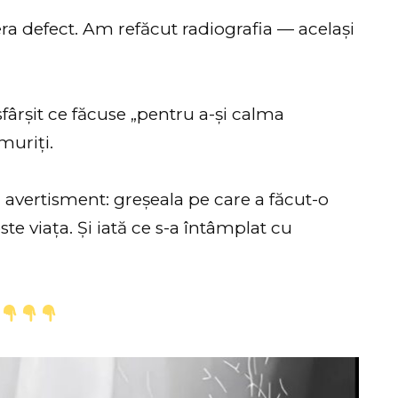
ra defect. Am refăcut radiografia — același
ârșit ce făcuse „pentru a-și calma
muriți.
a avertisment: greșeala pe care a făcut-o
ste viața. Și iată ce s-a întâmplat cu
u