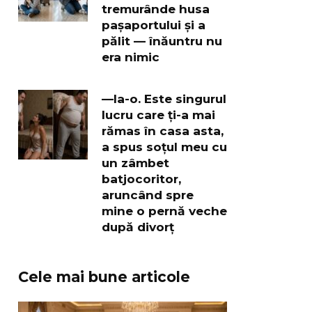
tremurânde husa
pașaportului și a
pălit — înăuntru nu
era nimic
—Ia-o. Este singurul
lucru care ți-a mai
rămas în casa asta,
a spus soțul meu cu
un zâmbet
batjocoritor,
aruncând spre
mine o pernă veche
după divorț
Cele mai bune articole