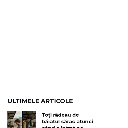
ULTIMELE ARTICOLE
Toți râdeau de
băiatul sărac atunci
când a intrat pe