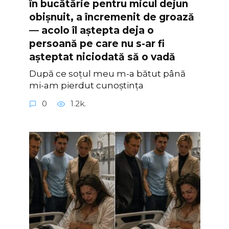
în bucătărie pentru micul dejun
obișnuit, a încremenit de groază
— acolo îl aștepta deja o
persoană pe care nu s-ar fi
așteptat niciodată să o vadă
După ce soțul meu m-a bătut până
mi-am pierdut cunoștința
0
1.2k.