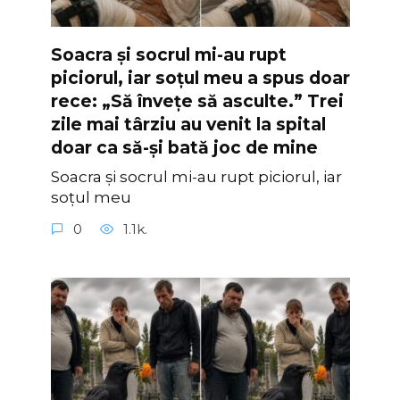
Soacra și socrul mi-au rupt
piciorul, iar soțul meu a spus doar
rece: „Să învețe să asculte.” Trei
zile mai târziu au venit la spital
doar ca să-și bată joc de mine
Soacra și socrul mi-au rupt piciorul, iar
soțul meu
0
1.1k.