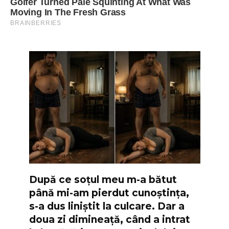
După ce soțul meu m-a bătut
până mi-am pierdut cunoștința,
s-a dus liniștit la culcare. Dar a
doua zi dimineață, când a intrat