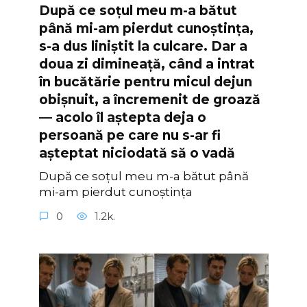
După ce soțul meu m-a bătut
până mi-am pierdut cunoștința,
s-a dus liniștit la culcare. Dar a
doua zi dimineață, când a intrat
în bucătărie pentru micul dejun
obișnuit, a încremenit de groază
— acolo îl aștepta deja o
persoană pe care nu s-ar fi
așteptat niciodată să o vadă
După ce soțul meu m-a bătut până
mi-am pierdut cunoștința
0
1.2k.