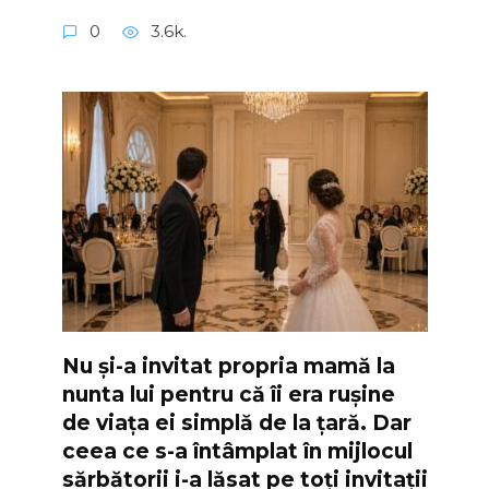
0
3.6k.
Nu și-a invitat propria mamă la
nunta lui pentru că îi era rușine
de viața ei simplă de la țară. Dar
ceea ce s-a întâmplat în mijlocul
sărbătorii i-a lăsat pe toți invitații