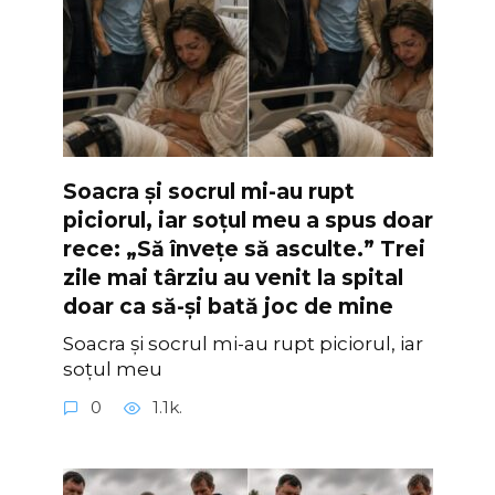
Soacra și socrul mi-au rupt
piciorul, iar soțul meu a spus doar
rece: „Să învețe să asculte.” Trei
zile mai târziu au venit la spital
doar ca să-și bată joc de mine
Soacra și socrul mi-au rupt piciorul, iar
soțul meu
0
1.1k.