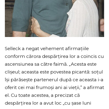
Selleck a negat vehement afirmațiile
conform cărora despărțirea lor a coincis cu
ascensiunea sa către faimă. „Acesta este
clișeul; aceasta este povestea picantă: soțul
își părăsește partenerul după ce aceasta i-a
oferit cei mai frumoși ani ai vieții,” a afirmat
el. Cu toate acestea, a precizat că
despărțirea lor a avut loc „cu șase luni