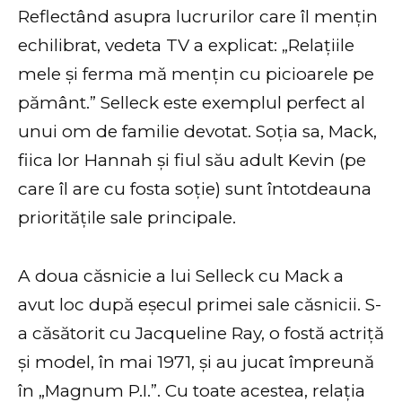
Reflectând asupra lucrurilor care îl mențin
echilibrat, vedeta TV a explicat: „Relațiile
mele și ferma mă mențin cu picioarele pe
pământ.” Selleck este exemplul perfect al
unui om de familie devotat. Soția sa, Mack,
fiica lor Hannah și fiul său adult Kevin (pe
care îl are cu fosta soție) sunt întotdeauna
prioritățile sale principale.
A doua căsnicie a lui Selleck cu Mack a
avut loc după eșecul primei sale căsnicii. S-
a căsătorit cu Jacqueline Ray, o fostă actriță
și model, în mai 1971, și au jucat împreună
în „Magnum P.I.”. Cu toate acestea, relația