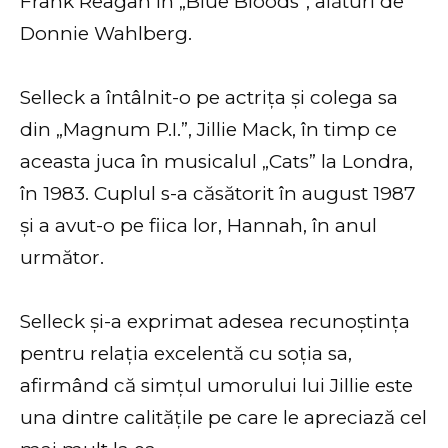
Frank Reagan în „Blue Bloods”, alături de
Donnie Wahlberg.
Selleck a întâlnit-o pe actrița și colega sa
din „Magnum P.I.”, Jillie Mack, în timp ce
aceasta juca în musicalul „Cats” la Londra,
în 1983. Cuplul s-a căsătorit în august 1987
și a avut-o pe fiica lor, Hannah, în anul
următor.
Selleck și-a exprimat adesea recunoștința
pentru relația excelentă cu soția sa,
afirmând că simțul umorului lui Jillie este
una dintre calitățile pe care le apreciază cel