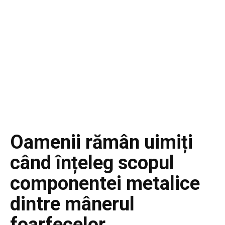
Oamenii rămân uimiți
când înțeleg scopul
componentei metalice
dintre mânerul
foarfecelor…