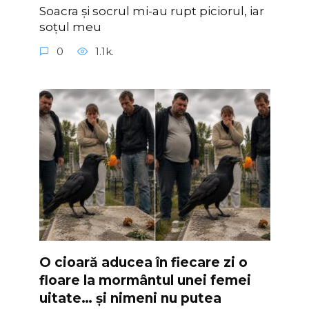
Soacra și socrul mi-au rupt piciorul, iar
soțul meu
0
1.1k.
O cioară aducea în fiecare zi o
floare la mormântul unei femei
uitate… și nimeni nu putea