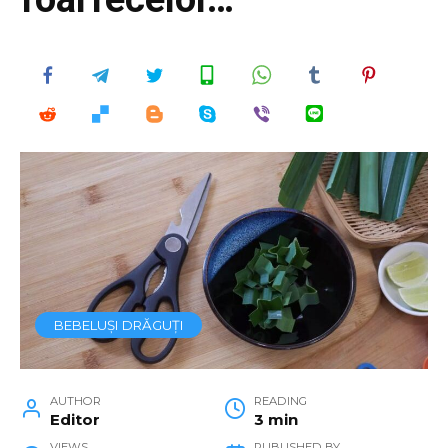
BEBELUȘI DRĂGUȚI
AUTHOR
READING
Editor
3 min
VIEWS
PUBLISHED BY