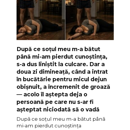
După ce soțul meu m-a bătut
până mi-am pierdut cunoștința,
s-a dus liniștit la culcare. Dar a
doua zi dimineață, când a intrat
în bucătărie pentru micul dejun
obișnuit, a încremenit de groază
— acolo îl aștepta deja o
persoană pe care nu s-ar fi
așteptat niciodată să o vadă
După ce soțul meu m-a bătut până
mi-am pierdut cunoștința