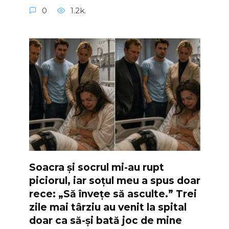
0
1.2k.
Soacra și socrul mi-au rupt
piciorul, iar soțul meu a spus doar
rece: „Să învețe să asculte.” Trei
zile mai târziu au venit la spital
doar ca să-și bată joc de mine