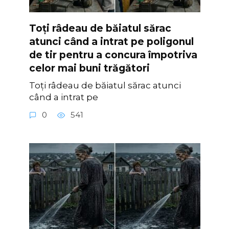
Toți râdeau de băiatul sărac
atunci când a intrat pe poligonul
de tir pentru a concura împotriva
celor mai buni trăgători
Toți râdeau de băiatul sărac atunci
când a intrat pe
0
541