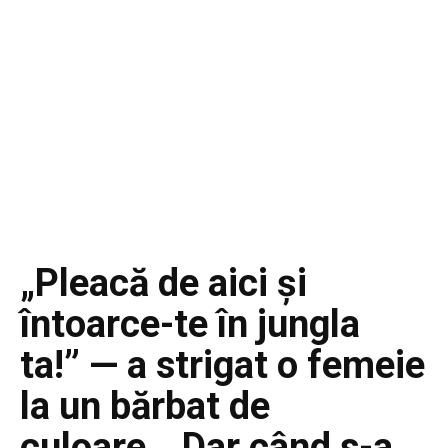
„Pleacă de aici și
întoarce-te în jungla
ta!” — a strigat o femeie
la un bărbat de
culoare… Dar când s-a