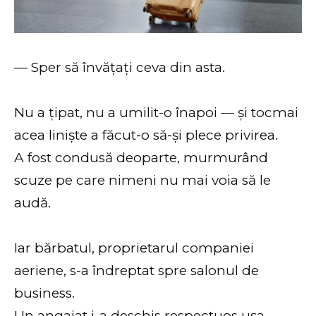
— Sper să învățați ceva din asta.
Nu a țipat, nu a umilit-o înapoi — și tocmai
acea liniște a făcut-o să-și plece privirea.
A fost condusă deoparte, murmurând
scuze pe care nimeni nu mai voia să le
audă.
Iar bărbatul, proprietarul companiei
aeriene, s-a îndreptat spre salonul de
business.
Un angajat i-a deschis respectuos ușa.