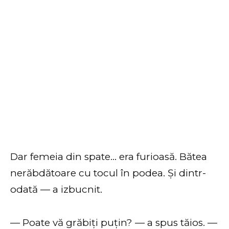
Dar femeia din spate… era furioasă. Bătea
nerăbdătoare cu tocul în podea. Și dintr-
odată — a izbucnit.
— Poate vă grăbiți puțin? — a spus tăios. —