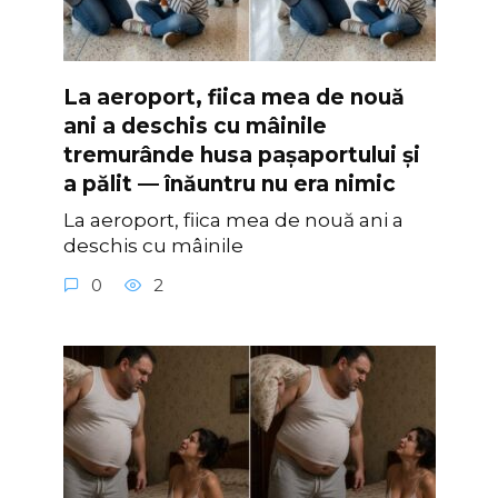
La aeroport, fiica mea de nouă
ani a deschis cu mâinile
tremurânde husa pașaportului și
a pălit — înăuntru nu era nimic
La aeroport, fiica mea de nouă ani a
deschis cu mâinile
0
2