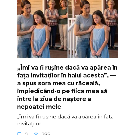
„Îmi va fi rușine dacă va apărea în
fața invitaților în halul acesta”, —
a spus sora mea cu răceală,
împiedicând-o pe fiica mea să
intre la ziua de naștere a
nepoatei mele
„Îmi va fi rușine dacă va apărea în fața
invitaților
0
285