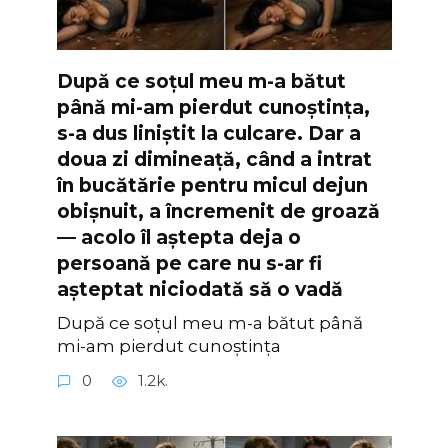
După ce soțul meu m-a bătut
până mi-am pierdut cunoștința,
s-a dus liniștit la culcare. Dar a
doua zi dimineață, când a intrat
în bucătărie pentru micul dejun
obișnuit, a încremenit de groază
— acolo îl aștepta deja o
persoană pe care nu s-ar fi
așteptat niciodată să o vadă
După ce soțul meu m-a bătut până
mi-am pierdut cunoștința
0
1.2k.