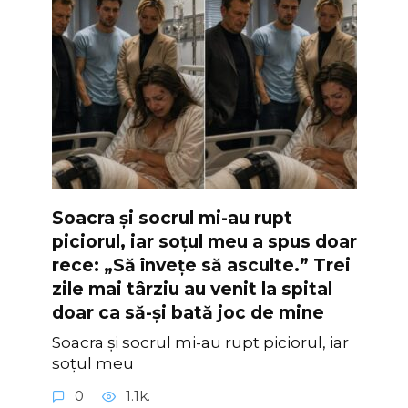
Soacra și socrul mi-au rupt
piciorul, iar soțul meu a spus doar
rece: „Să învețe să asculte.” Trei
zile mai târziu au venit la spital
doar ca să-și bată joc de mine
Soacra și socrul mi-au rupt piciorul, iar
soțul meu
0
1.1k.