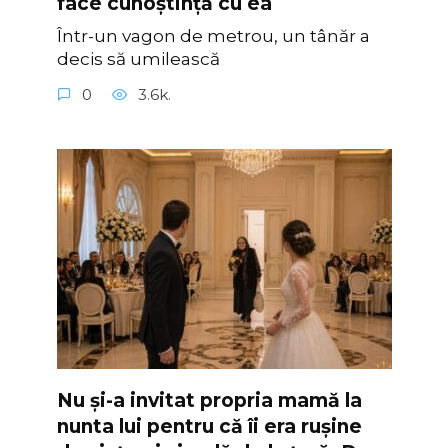
face cunoștință cu ea
Într-un vagon de metrou, un tânăr a
decis să umilească
0
3.6k.
Nu și-a invitat propria mamă la
nunta lui pentru că îi era rușine