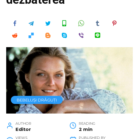
BEBELUȘI DRĂGUȚI
AUTHOR
READING
Editor
2 min
VIEWS
PUBLISHED BY