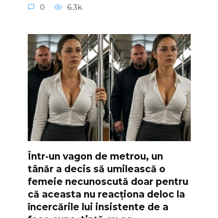
0
6.3k.
Într-un vagon de metrou, un
tânăr a decis să umilească o
femeie necunoscută doar pentru
că aceasta nu reacționa deloc la
încercările lui insistente de a