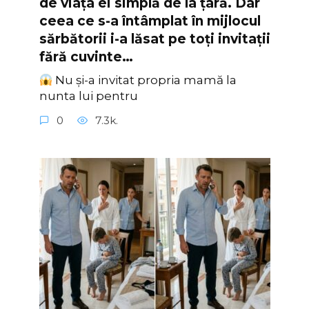
de viața ei simplă de la țară. Dar
ceea ce s-a întâmplat în mijlocul
sărbătorii i-a lăsat pe toți invitații
fără cuvinte…
Nu și-a invitat propria mamă la
nunta lui pentru
0
7.3k.