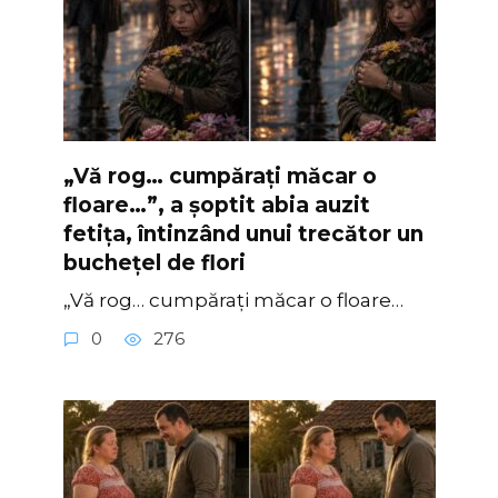
„Vă rog… cumpărați măcar o
floare…”, a șoptit abia auzit
fetița, întinzând unui trecător un
buchețel de flori
„Vă rog… cumpărați măcar o floare…
0
276