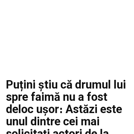
Puțini știu că drumul lui
spre faimă nu a fost
deloc ușor։ Astăzi este
unul dintre cei mai
solicitați actori de la