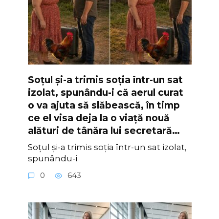
Soțul și-a trimis soția într-un sat
izolat, spunându-i că aerul curat
o va ajuta să slăbească, în timp
ce el visa deja la o viață nouă
alături de tânăra lui secretară…
Soțul și-a trimis soția într-un sat izolat,
spunându-i
0
643