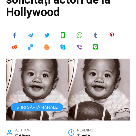
Hollywood
ȘTIRI SĂPTĂMÂNALE
AUTHOR
READING
Editor
3 min