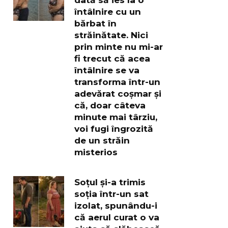
întâlnire cu un
bărbat în
străinătate. Nici
prin minte nu mi-ar
fi trecut că acea
întâlnire se va
transforma într-un
adevărat coșmar și
că, doar câteva
minute mai târziu,
voi fugi îngrozită
de un străin
misterios
Soțul și-a trimis
soția într-un sat
izolat, spunându-i
că aerul curat o va