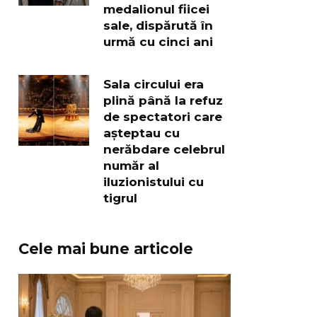
medalionul fiicei
sale, dispărută în
urmă cu cinci ani
Sala circului era
plină până la refuz
de spectatori care
așteptau cu
nerăbdare celebrul
număr al
iluzionistului cu
tigrul
Cele mai bune articole