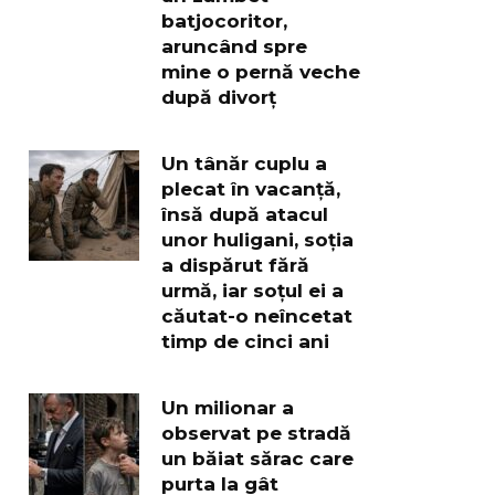
batjocoritor,
aruncând spre
mine o pernă veche
după divorț
Un tânăr cuplu a
plecat în vacanță,
însă după atacul
unor huligani, soția
a dispărut fără
urmă, iar soțul ei a
căutat-o neîncetat
timp de cinci ani
Un milionar a
observat pe stradă
un băiat sărac care
purta la gât