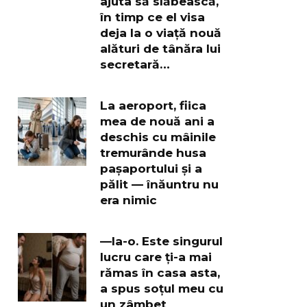
ajuta să slăbească,
în timp ce el visa
deja la o viață nouă
alături de tânăra lui
secretară…
La aeroport, fiica
mea de nouă ani a
deschis cu mâinile
tremurânde husa
pașaportului și a
pălit — înăuntru nu
era nimic
—Ia-o. Este singurul
lucru care ți-a mai
rămas în casa asta,
a spus soțul meu cu
un zâmbet