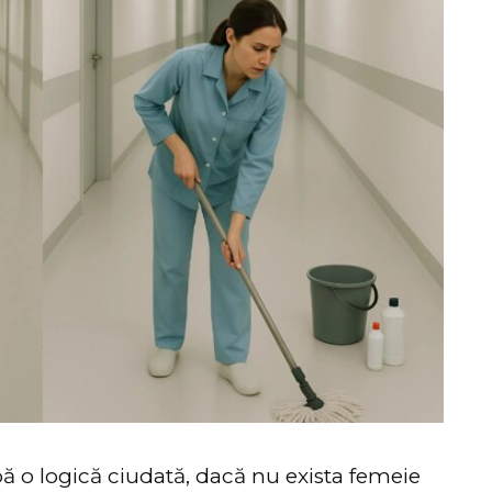
ă o logică ciudată, dacă nu exista femeie