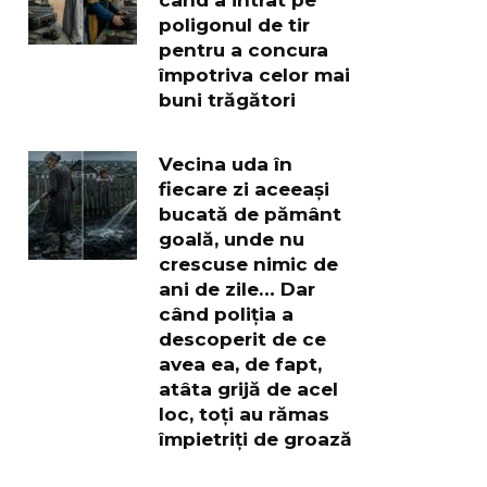
poligonul de tir
pentru a concura
împotriva celor mai
buni trăgători
Vecina uda în
fiecare zi aceeași
bucată de pământ
goală, unde nu
crescuse nimic de
ani de zile… Dar
când poliția a
descoperit de ce
avea ea, de fapt,
atâta grijă de acel
loc, toți au rămas
împietriți de groază