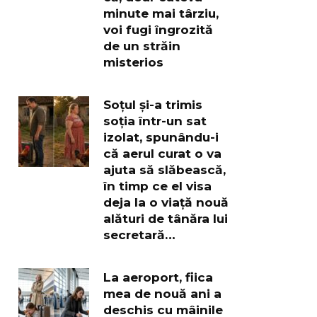
minute mai târziu,
voi fugi îngrozită
de un străin
misterios
Soțul și-a trimis
soția într-un sat
izolat, spunându-i
că aerul curat o va
ajuta să slăbească,
în timp ce el visa
deja la o viață nouă
alături de tânăra lui
secretară…
La aeroport, fiica
mea de nouă ani a
deschis cu mâinile