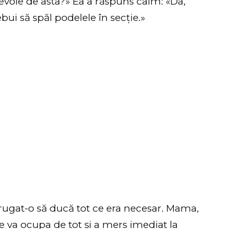
evoie de asta?» Ea a răspuns calm: «Da,
bui să spăl podelele în secție.»
ugat-o să ducă tot ce era necesar. Mama,
se va ocupa de tot și a mers imediat la