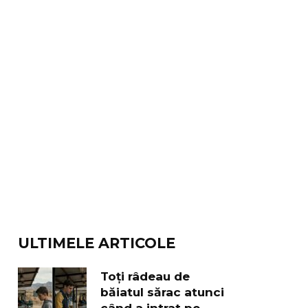
ULTIMELE ARTICOLE
Toți râdeau de
băiatul sărac atunci
când a intrat pe