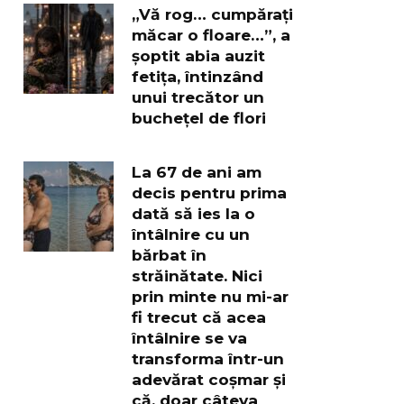
„Vă rog… cumpărați
măcar o floare…”, a
șoptit abia auzit
fetița, întinzând
unui trecător un
buchețel de flori
La 67 de ani am
decis pentru prima
dată să ies la o
întâlnire cu un
bărbat în
străinătate. Nici
prin minte nu mi-ar
fi trecut că acea
întâlnire se va
transforma într-un
adevărat coșmar și
că, doar câteva