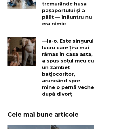
tremurânde husa
pașaportului și a
pălit — înăuntru nu
era nimic
—Ia-o. Este singurul
lucru care ți-a mai
rămas în casa asta,
a spus soțul meu cu
un zâmbet
batjocoritor,
aruncând spre
mine o pernă veche
după divorț
Cele mai bune articole