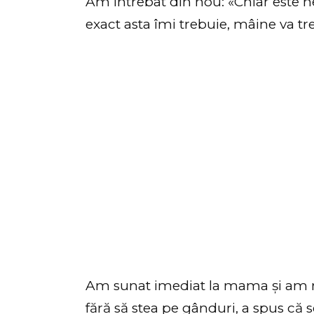
Am întrebat din nou: «Chiar este n
exact asta îmi trebuie, mâine va tre
Am sunat imediat la mama și am r
fără să stea pe gânduri, a spus că 